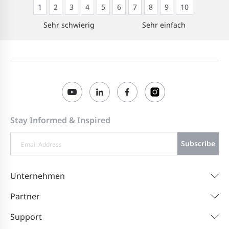
1
2
3
4
5
6
7
8
9
10
Sehr schwierig
Sehr einfach
Stay Informed & Inspired
Subscribe
Unternehmen
Partner
Support