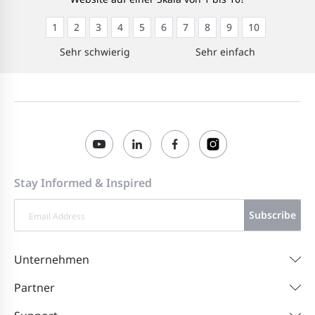
1
2
3
4
5
6
7
8
9
10
Sehr schwierig
Sehr einfach
Stay Informed & Inspired
Subscribe
Unternehmen
Partner