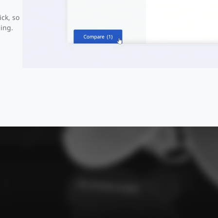
ick, so
ing.
e: