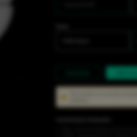
1 puerto FE CPE
Series
PTMP Station
Datasheet
Sales En
This product is currently unavai
solutions.
Características destacadas
Máx. 15 km de distancia de funcion
PTMP - Emparejamiento completo fá