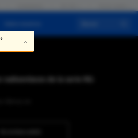
Contáctenos
ES / ES
Iniciar sesión
Sobre nosotros
Buscar
ve
radioenlaces de la serie RG-
, Fábricas, etc.
RG-AirMetro460G