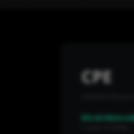
CPE
Combinación libre para v
RG-AirMetro4
1 puerto 10/100Mbps