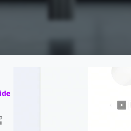
ide
tro
ng
ll