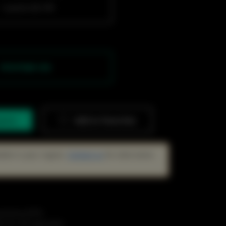
1 puerto GE CPE
PTP/PTMP CPE
quiry
Add to Favorites
lable in your region.
Contact us
for alternative
amiento (PTP)
cil en 30 segundos