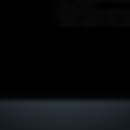
PoE pasivo de 24 V
IP65, protección contra sobretensio
Resistencia a vientos de hasta 220
La gestión integral en la nube simpli