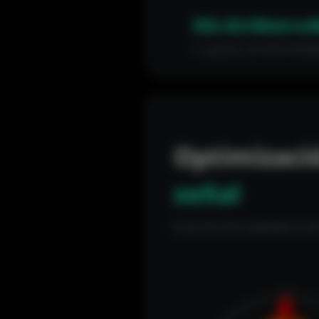
RG-AirMetro4
1 puerto 10/100/1000
Optimizaci
señal
El secreto de la agilidad circul