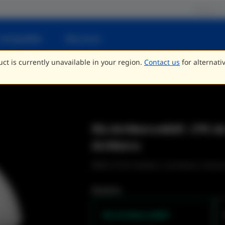
Socios
Compatible
Recursos
ct is currently unavailable in your region.
Contact us
for alternati
RG-AirMetro460F, CPE de 
AirMetro
WISP, CCTV, Pueblos, Carreteras urbanas
Modelos
RG-AirMetro460F