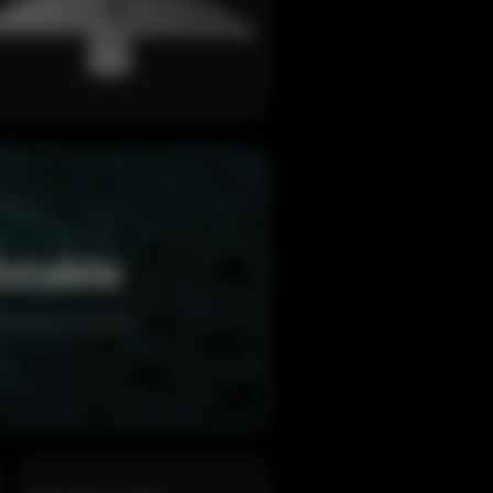
stable
 entornos difíciles