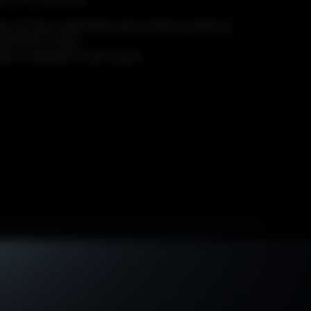
nes de 6 kV y ±24 kV ESD contra entornos adversos
.32 km/h(137 mph)
fica la experiencia del usuario