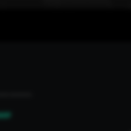
arios escenarios
60F