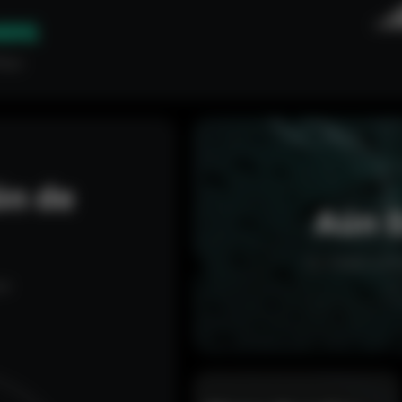
60G
Mbps
ón de
Aún E
Sin miedo a los
ar