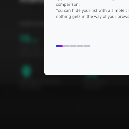
comparison.
You can hide your list with a simple cl
nothing gets in the way of your brows
Cuando se empareja con una estación base, el radioenlace admit
15
32
km
PTMP
Hasta 15 km
Hasta 32 Enlaces
de transmisión inalámbrica
PTMP
Fácil inspección del sitio
Herramienta
Herramienta
en la nube