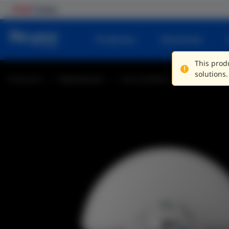
Productos
Soluciones
This produ
solutions.
Productos
Radioenlaces
Serie AirMetro