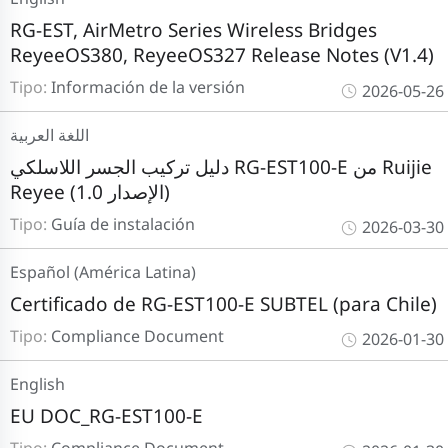
RG-EST, AirMetro Series Wireless Bridges
ReyeeOS380, ReyeeOS327 Release Notes (V1.4)
Tipo:
Información de la versión
2026-05-26
اللغة العربية
دليل تركيب الجسر اللاسلكي RG-EST100-E من Ruijie
Reyee (الإصدار 1.0)
Tipo:
Guía de instalación
2026-03-30
Español (América Latina)
Certificado de RG-EST100-E SUBTEL (para Chile)
Tipo:
Compliance Document
2026-01-30
English
EU DOC_RG-EST100-E
Tipo:
Compliance Document