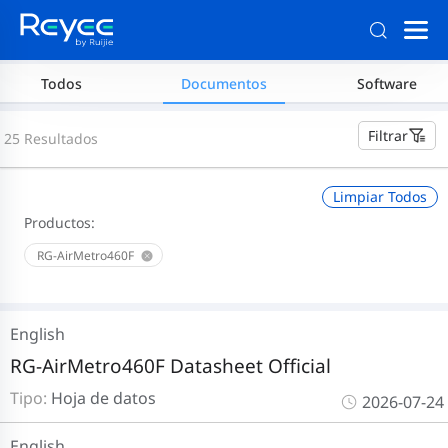
Todos
Documentos
Software
Filtrar
25 Resultados
Limpiar Todos
Productos:
RG-AirMetro460F
English
RG-AirMetro460F Datasheet Official
Tipo:
Hoja de datos
2026-07-24
English