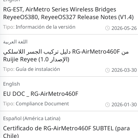
RG-EST, AirMetro Series Wireless Bridges
ReyeeOS380, ReyeeOS327 Release Notes (V1.4)
Tipo:
Información de la versión
2026-05-26
اللغة العربية
دليل تركيب الجسر اللاسلكي RG-AirMetro460F من
Ruijie Reyee (الإصدار 1.0)
Tipo:
Guía de instalación
2026-03-30
English
EU DOC _ RG-AirMetro460F
Tipo:
Compliance Document
2026-01-30
Español (América Latina)
Certificado de RG-AirMetro460F SUBTEL (para
Chile)