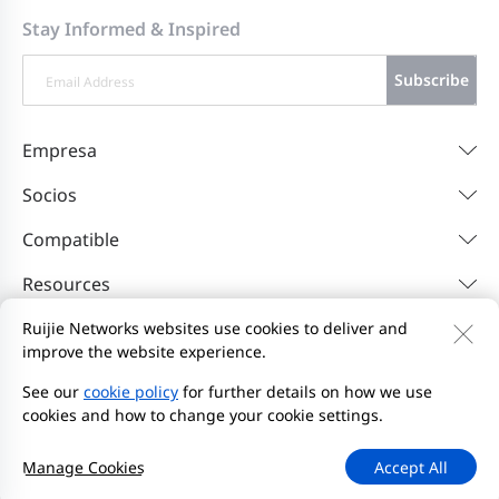
Stay Informed & Inspired
Subscribe
Empresa
Socios
Compatible
Resources
Ruijie Networks websites use cookies to deliver and
improve the website experience.
Contáctenos
Feedback
Política de privacidad
Acuerdo de usuario del sitio web
Privacy Inquiries
See our
cookie policy
for further details on how we use
cookies and how to change your cookie settings.
EU Data Act Notice
Iniciar denuncia
Mapa del sitio
2000-2026 Ruijie Networks Co., Ltd.
Manage Cookies
Accept All