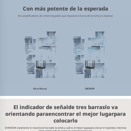
Con más potente de la esperada
Dos amplificadores de señal integrados que impulsan la fuerza de la señal y la duplican
Otra Marca
EW300R
El indicador de señal
de tres barras
lo va
orientando para
encontrar el mejor lugar
para
colocarlo
El EW300R claramente le muestra la fuerza
de la señal y cuál es el mejor lugar
para colocar el repetidor, mientras
otros solo
le indican si ese es un buen lugar o no.