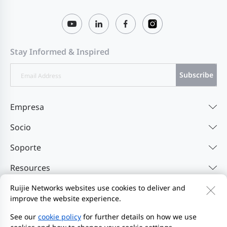
Stay Informed & Inspired
Subscribe
Empresa
Socio
Soporte
Resources
Ruijie Networks websites use cookies to deliver and
improve the website experience.
Contáctenos
Feedback
Política de privacidad
Acuerdo de usuario del sitio web
Privacy Inquiries
See our
cookie policy
for further details on how we use