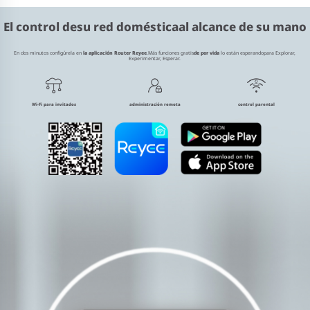
El control de
su red doméstica
al alcance de su mano
En dos minutos configúrela en
la aplicación Router Reyee
.
Más funciones gratis
de por vida
lo están esperando
para Explorar,
Experimentar, Esperar.
Wi-Fi para invitados
administración remota
control parental