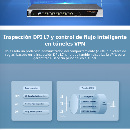
Inspección DPI L7 y control de flujo inteligente
en túneles VPN
No es solo un poderoso administrador del comportamiento (2500+ biblioteca de
reglas) basado en la inspección DPL L7, sino que también visualiza la VPN, para
garantizar el servicio principal en el túnel.