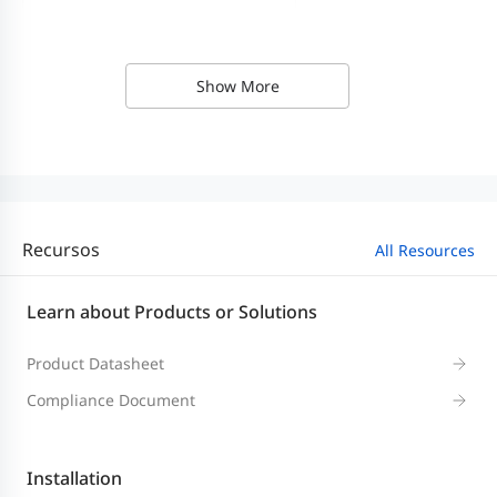
Ethernet Cable
1
Show More
User Manual
1
Warranty Card
1
Recursos
Package Weight
3.38 kg
All Resources
Learn about Products or Solutions
Package Dimension (w x d x h)
520 mm x 345 mm x 1
Product Datasheet
Compliance Document
Installation