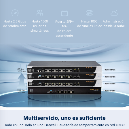
Hasta 2.5 Gbps
Hasta 1500
Hasta 1000
Administración
Puerto SFP+
de rendimiento
usuarios
de túneles IPSec
desde la nube
10G
simultáneos
de enlace
ascendente
Multiservicio, uno es suficiente
Todo en uno Todo en uno Firewall + auditoría de comportamiento en red = NBR