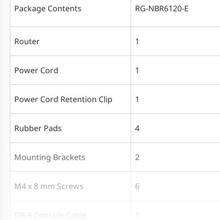
Package Contents
RG-NBR6120-E
Router
1
Power Cord
1
Power Cord Retention
Clip
1
Rubber Pads
4
Mounting Brackets
2
M4 x 8 mm Screws
6
DB-9 Console Cable
1