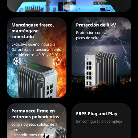
Manténgase fresco,
Protección de 8 kV
manténgase
Protección contra
conectado
picos de voltaje
Exclusivo diseño industrial
Garantiza un funcionamiento
estable entre -40 °C y 80 °C.
Permanece firme en
ERPS Plug-and-Play
entornos polvorientos
Sin configuración compleja
contra objetos sólidos de 1
mm
en condiciones con polvo