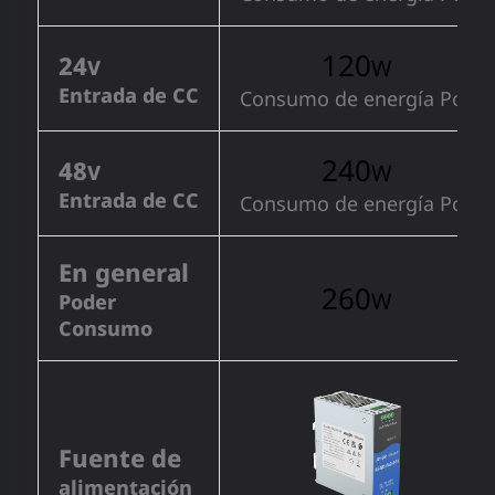
120
24
W
V
Entrada de CC
Consumo de energía PoE
240
48
W
V
Entrada de CC
Consumo de energía PoE
En general
260
W
Poder
Consumo
Fuente de
alimentación