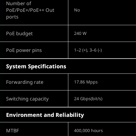
Number of
PoE/PoE+/PoE++ Out
No
ports
PoE budget
240 W
PoE power pins
1–2 (+), 3–6 (-)
System Specifications
Forwarding rate
17.86 Mpps
Switching capacity
24 Gbps(bit/s)
Environment and Reliability
MTBF
400,000 hours