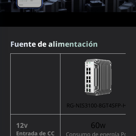
Fuente de alimentación
RG-NIS3100-8GT4SFP-HP
60
12
W
V
Entrada de CC
Consumo de energía PoE