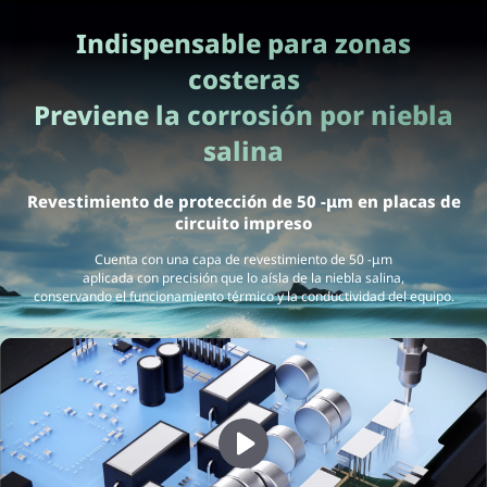
Indispensable para zonas
costeras
Previene la corrosión por niebla
salina
Revestimiento de protección de 50 -μm en placas de
circuito impreso
Cuenta con una capa de revestimiento de 50 -μm
aplicada con precisión que lo aísla de la niebla salina,
conservando el funcionamiento térmico y la conductividad del equipo.