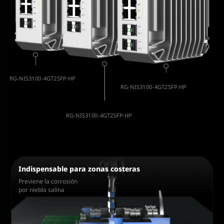
RG-NIS3100-4GT2SFP-HP
RG-NIS3100-4GT2SFP-HP
4 PoE＋ 2SFP
4 PoE＋ 2SFP
RG-NIS3100-4GT2SFP-HP
4 PoE＋ 2SFP
Indispensable para zonas costeras
Previene la corrosión
por niebla salina