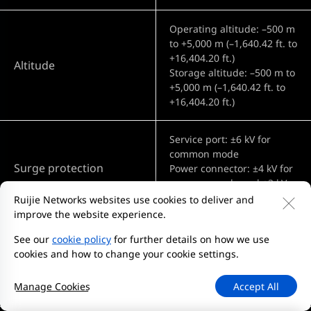
Operating altitude: –500 m
to +5,000 m (–1,640.42 ft. to
+16,404.20 ft.)
Altitude
Storage altitude: –500 m to
+5,000 m (–1,640.42 ft. to
+16,404.20 ft.)
Service port: ±6 kV for
common mode
Surge protection
Power connector: ±4 kV for
common mode and ±2 kV
for differential mode
Ruijie Networks websites use cookies to deliver and
improve the website experience.
See our
cookie policy
for further details on how we use
Software Specifications
cookies and how to change your cookie settings.
Manage Cookies
Accept All
Basic Configurations