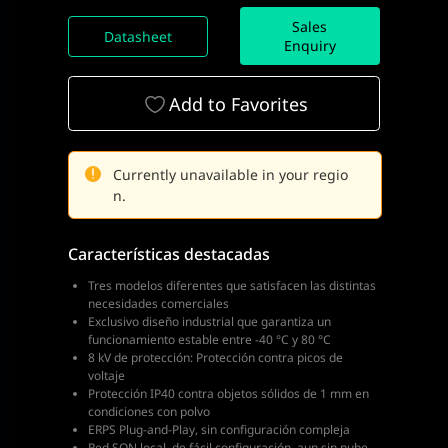
Sales
Datasheet
Enquiry
Add to Favorites
Currently unavailable in your regio
n.
Características destacadas
Tres modelos diferentes que satisfacen las distintas
necesidades comerciales
Exclusivo diseño industrial que garantiza un
funcionamiento estable entre -40 °C y 80 °C
8 kV de protección: Protección contra picos de
voltaje
Protección IP40 contra objetos sólidos de 1 mm en
condiciones con polvo
ERPS Plug-and-Play, sin configuración compleja
Red SON local, de fácil configuración, aun sin nube