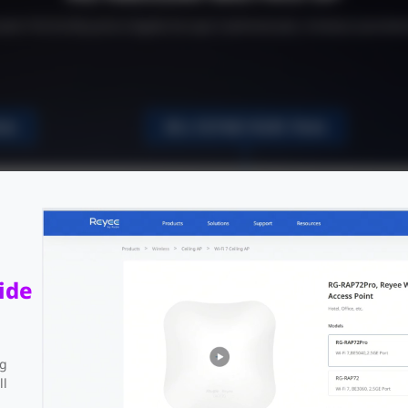
dor PoE de 48 puertos Gigabit de capa 3 administrado, 4 enlaces ascenden
ide
ng
ll