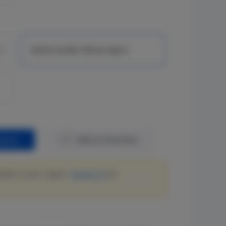
3
Switch up fijo 10G de capa 3
quiry
Add to Favorites
lable in your region.
Contact us
for