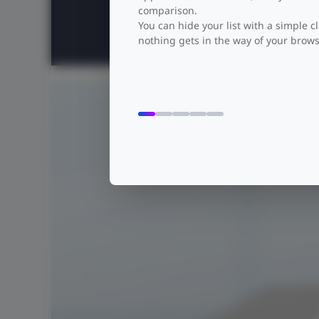
comparison.
You can hide your list with a simple cl
Capacidad de conmutación
nothing gets in the way of your brows
216 Gbps
La calid