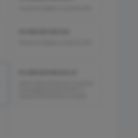
24 puertos Gigabit y 4 puertos SFP+
RG-NBS5200-48GT4XS
48 puertos Gigabit y 4 puertos SFP+
RG-NBS5300-8MG2XS-UP
Switch administrado con 10 puertos
multi-gigabit,8 puertos PoE++,2
puertos SFP de enlace de subida