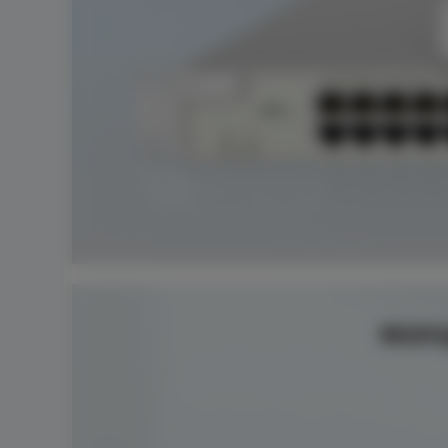
Múlti