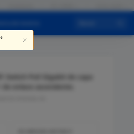
Contáctenos
ES / LATAM
Iniciar sesión
cerca de nosotros
Buscar
ve
 Switch PoE Gigabit de capa
+ de enlace ascendente.
mercios minoristas, etc.
RG-NBS5200-24GT4XS-P