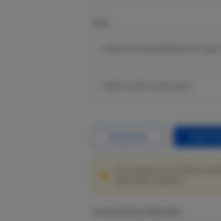
Serie
Switch de Chasis/Modular de capa 
Switch up fijo 1G de capa 3
Datasheet
Sales En
This product is currently unavai
alternative solutions.
Características destacadas