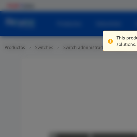
Productos
Soluciones
This produ
solutions.
Productos
Switches
Switch administrado de capa 3