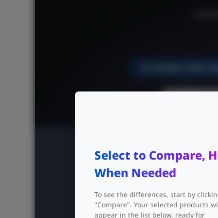
Conmuta
Select to Compare, H
When Needed
To see the differences, start by clicki
"Compare". Your selected products wi
appear in the list below, ready for