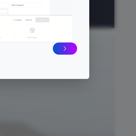
5 años
de garantía
ndimiento