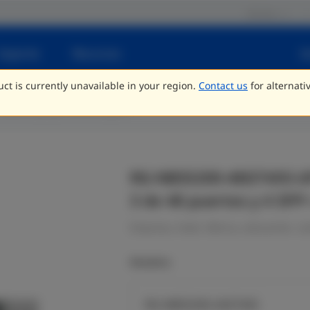
Socios
Soporte
Recursos
A
ct is currently unavailable in your region.
Contact us
for alternati
Switch up fijo 10G de capa 3
RG-NBS5200-48GT4XS-UP.
3 de 48 puertos y 4 SFP
Empresa, hotel, fábrica, educación, co
Modelos
RG-NBS5200-24GT4XS