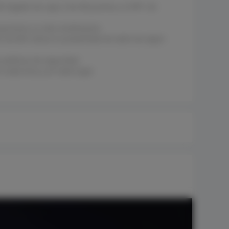
 Gigabit de capa 3 de 48 puertos y 4 SFP+ de
garantiza un alto rendimiento
s de 6kV reduce la posibilidad de daño de algún
 políticas de seguridad
 a toda hora y en todo lugar
Protección contra sobretensiones
6KV