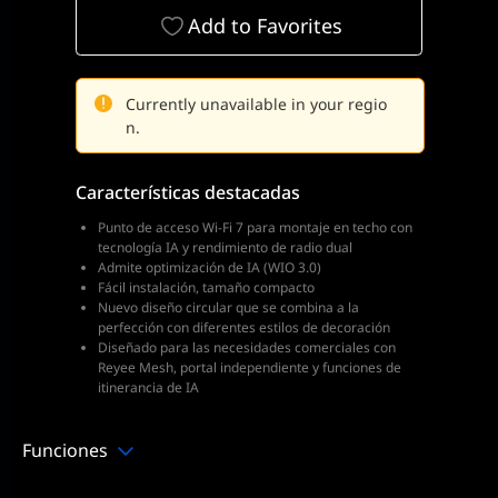
Add to Favorites
Currently unavailable in your regio
n.
Características destacadas
Punto de acceso Wi-Fi 7 para montaje en techo con
tecnología IA y rendimiento de radio dual
Admite optimización de IA (WIO 3.0)
Fácil instalación, tamaño compacto
Nuevo diseño circular que se combina a la
perfección con diferentes estilos de decoración
Diseñado para las necesidades comerciales con
Reyee Mesh, portal independiente y funciones de
itinerancia de IA
Funciones