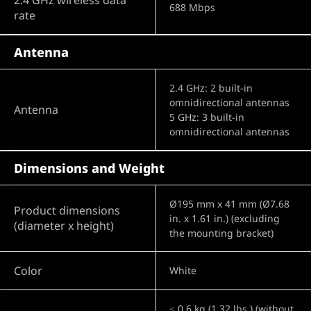
688 Mbps
rate
Antenna
2.4 GHz: 2 built-in
omnidirectional antennas
Antenna
5 GHz: 3 built-in
omnidirectional antennas
Dimensions and Weight
Ø195 mm x 41 mm (Ø7.68
Product dimensions
in. x 1.61 in.) (excluding
(diameter x height)
the mounting bracket)
Color
White
≤ 0.6 kg (1.32 lbs.) (without