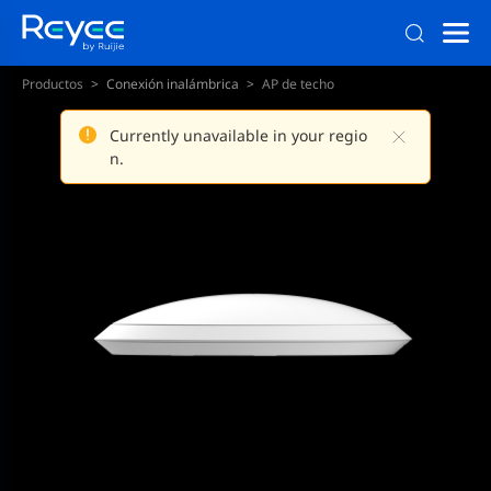
Productos
Conexión inalámbrica
AP de techo
AP de techo Wi-Fi 7
Currently unavailable in your regio
n.