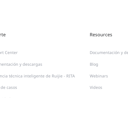
rte
Resources
rt Center
Documentación y d
entación y descargas
Blog
ncia técnica inteligente de Ruijie - RITA
Webinars
 de casos
Videos
nidad
itación