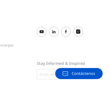
escargas
Stay Informed & Inspired
Contáctenos
Subscribe