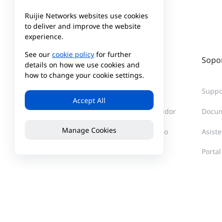
Ruijie Networks websites use cookies
to deliver and improve the website
experience.
See our
cookie policy
for further
Empresa
Socio
Sopo
details on how we use cookies and
how to change your cookie settings.
About Reyee
Centro de socios
Suppo
Accept All
Noticias
Buscar un distribuidor
Docum
Manage Cookies
Convertirse en socio
Asiste
Portal
Comu
Capac