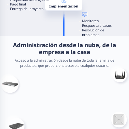
05
Pruebas del equipo
Pago final
Implementación
Entrega del proyecto
Monitoreo
Respuesta a casos
Resolución de
problemas
06
Administración desde la nube, de la
Soporte y mantenimiento
empresa a la casa
Problem solving
Acceso a la administración desde la nube de toda la familia de
Feedback
productos, que proporciona acceso a cualquier usuario.