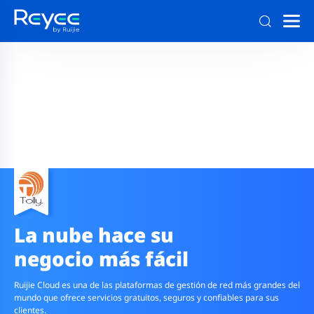
La nube hace su
negocio más fácil
Ruijie Cloud es una de las plataformas de gestión de red más grandes del
mundo que ofrece servicios gratuitos, seguros y confiables para sus
clientes.