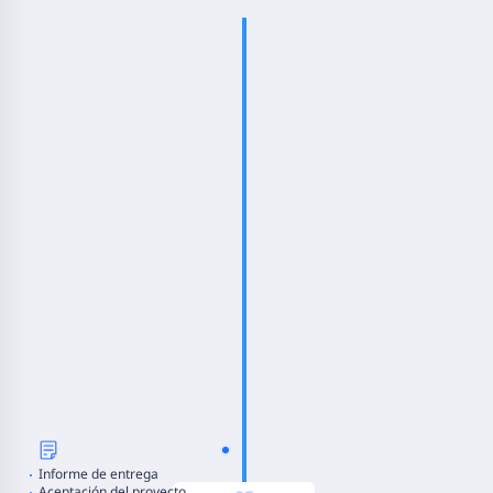
Requisitos técnicos del
proyecto
Información comercial del
proyecto
Inspección del sitio
Especificaciones del
producto
Lista de materiales
Soluciones y
cotizaciones
Confirmación de la
solución
Planificación de la
red
Informe de entrega
Configuración
Aceptación del proyecto