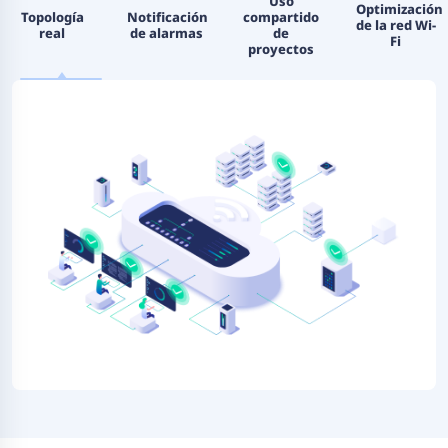
Uso
Optimización
Topología
Notificación
compartido
de la red Wi-
real
de alarmas
de
Fi
proyectos