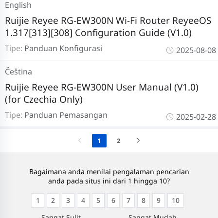
English
Ruijie Reyee RG-EW300N Wi-Fi Router ReyeeOS
1.317[313][308] Configuration Guide (V1.0)
Tipe:
Panduan Konfigurasi
2025-08-08
Čeština
Ruijie Reyee RG-EW300N User Manual (V1.0)
(for Czechia Only)
Tipe:
Panduan Pemasangan
2025-02-28
1
2
Bagaimana anda menilai pengalaman pencarian
anda pada situs ini dari 1 hingga 10?
1
2
3
4
5
6
7
8
9
10
Sangat Sulit
Sangat Mudah