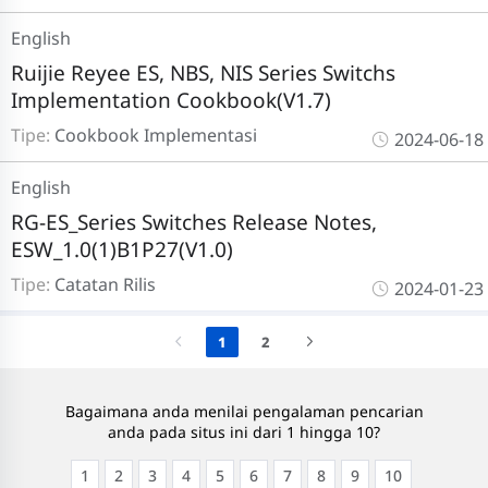
English
Ruijie Reyee ES, NBS, NIS Series Switchs
Implementation Cookbook(V1.7)
Tipe:
Cookbook Implementasi
2024-06-18
English
RG-ES_Series Switches Release Notes,
ESW_1.0(1)B1P27(V1.0)
Tipe:
Catatan Rilis
2024-01-23
1
2
Bagaimana anda menilai pengalaman pencarian
anda pada situs ini dari 1 hingga 10?
1
2
3
4
5
6
7
8
9
10