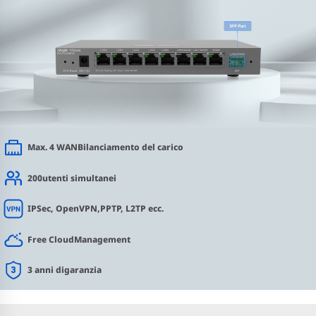
Max. 4 WAN
Bilanciamento del carico
200
utenti simultanei
IPSec, OpenVPN,
PPTP, L2TP ecc.
Free Cloud
Management
3 anni di
garanzia