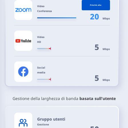
Priorità alta
Video
Conferenza
20
Mbps
Video
HD
5
Mbps
Social
media
5
Mbps
Gestione della larghezza di banda
basata sull'utente
Gruppo utenti
Gestione