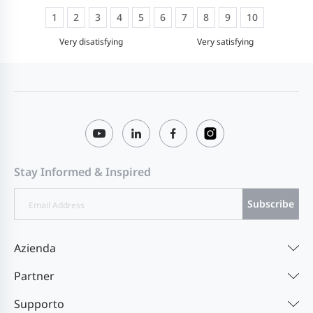
1
2
3
4
5
6
7
8
9
10
Very disatisfying
Very satisfying
Stay Informed & Inspired
Subscribe
Azienda
Partner
Supporto