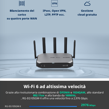
Bilanciamento del
IPsec, Open VPN,
Gestione
carico
L2TP, PPTP ecc.
cloud gratuita
su quattro porte WAN
Wi-Fi 6 ad altissima velocità
Grazie alla rivoluzionaria combinazione di
OFDMA
e
1024QAM
, allo standard
802.11ax
e alla banda da
160MHz
,
, RG-EG105GW-X offre una velocità fino a 2,976 Gbps.
2976
Mbps
RG-EG105GW-X