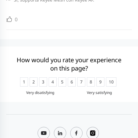
0
How would you rate your experience
on this page?
1
2
3
4
5
6
7
8
9
10
Very disatisfying
Very satisfying