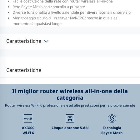
Facile costruzione della rete con router wireless all-in-one
Rete Reyee Mesh con controllo a pulsante
Diverse funzionalità a livello aziendale per diversi scenari di servizio
Monitoraggio sicuro di un server NVR/IPC/interno in qualsiasi
momento da qualsiasi luogo
Caratteristiche
Caratteristiche
Il miglior router wireless all-in-one della
categoria
Router wireless Wi-Fi 6 professionale e ad alte prestazioni per le piccole aziende
AX3000
Cinque antenne 5-dBi
Tecnologia
Wi-Fi 6
Reyee Mesh