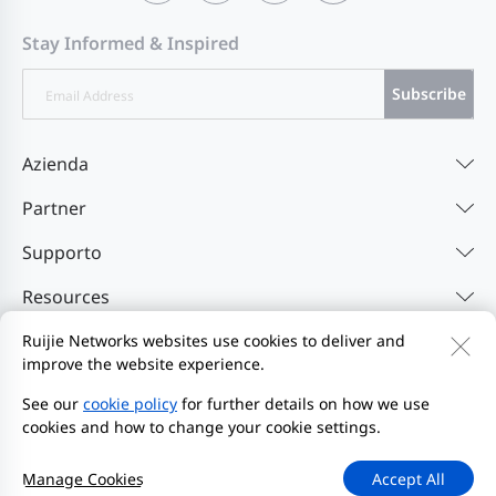
Stay Informed & Inspired
Subscribe
Azienda
Partner
Supporto
Resources
Ruijie Networks websites use cookies to deliver and
improve the website experience.
Contattaci
Feedback
Privacy Policy
l'Accordo per gli utenti del sito web
Privacy Inquiries
See our
cookie policy
for further details on how we use
cookies and how to change your cookie settings.
EU Data Act Notice
Avvia segnalazione
Site Map
2000-2026 Ruijie Networks Co., Ltd.
Manage Cookies
Accept All