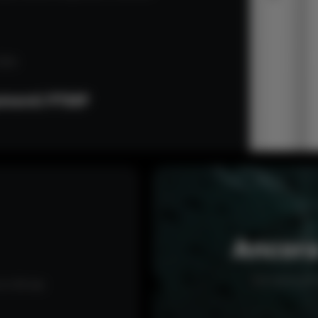
 GHz
amenti PTMP
Ancora
Non teme gli a
in 30 sec