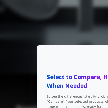
Select to Compare, H
When Needed
To see the differences, start by clicki
"Compare". Your selected products wi
appear in the list below, ready for