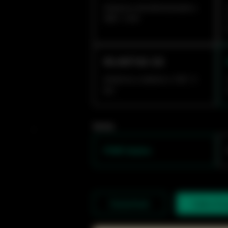
Antenna omnidirezionale a
360°, 2 km
RG-ANT16S-120
Antenna a settore a 120°, 5
km
Series
PTMP Station
Datasheet
Sales En