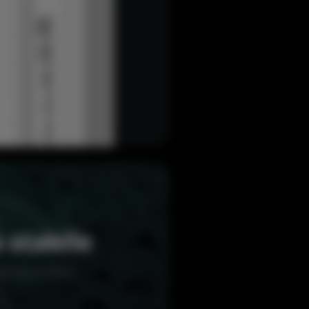
 stabile
mbienti difficili