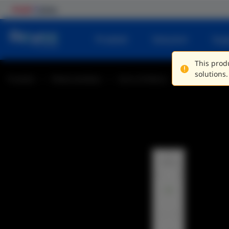
Prodotti
Soluzioni
Sup
This produ
solutions.
Prodotti
Ponte wireless
Serie AirMetro