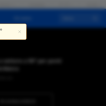
Partner
Contattaci
IT / IT
Accedi
Chi siamo
Cerca
ve
 settore a 90° per ponti
AirMetro
che, ecc.
RG-AirMetro550G-B