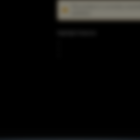
This product is currently unavai
solutions.
Highlight Features
Scegli tra tre antenne per diversi sc
Grado di protezione IP55 contro gli a
La gestione da cloud tutto in uno sem