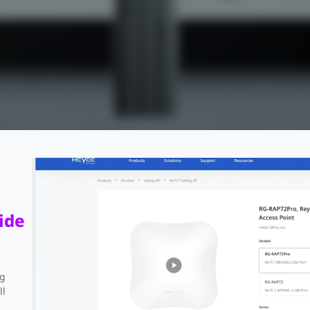
ide
ng
ll