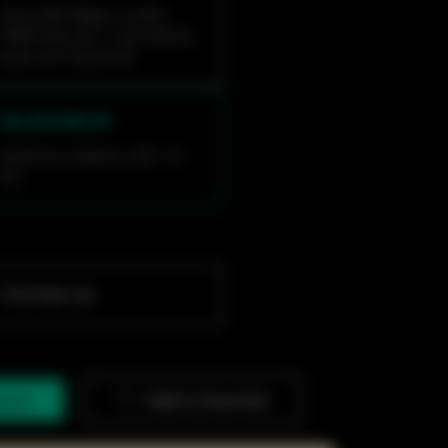
Fino a 867 Mbps a 5 GHz,
PTMP max.,da 1 a 32 stazioni
base con 2 porte GE
RG-ANT20S-90
Antenna a settore a 90°, 10
km
PTP/PTMP CPE
quiry
Add to Favorites