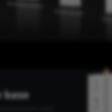
e base
er diversi dispositivi e scenari