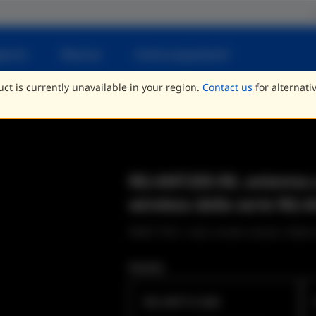
porto
Risorse
Come acquistare?
ct is currently unavailable in your region.
Contact us
for alternati
RG-ANT20S-90, antenna a
wireless della serie RG-
WISP, TVCC, città, strade urbane, fabbri
Models
RG-ANT13-360