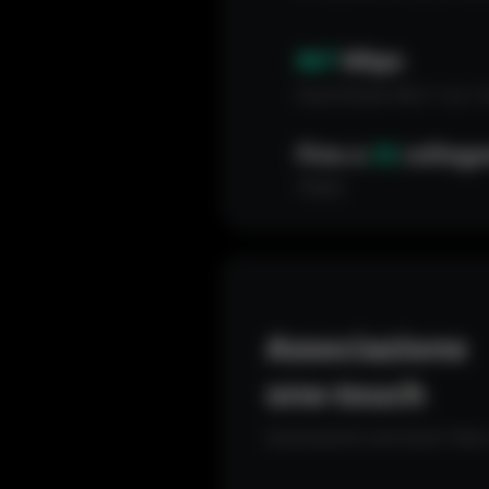
867
Mbps
Dual-Stream 802.11ac 5
Fino a
32
colleg
TDMA
Associazione
one-touch
Associazione one-touch Tutto 