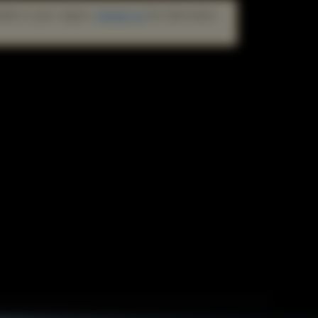
lable in your region.
Contact us
for alternative
enari
mbienti più difficili
plifica il percorso dell'utente