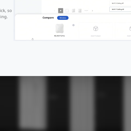
ick, so
ing.