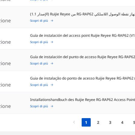
(الإصدار 1.1) Ruijie Reyee من RG-RAP62 صول اللاسلكي
azione
Scopri di più
Guía de instalación del access point Ruijie Reyee RG-RAP62 (V1
azione
Scopri di più
Guía de instalación del punto de acceso Ruijie Reyee RG-RAP62
azione
Scopri di più
Guia de instalação do ponto de acesso Ruijie Reyee RG-RAP62 
azione
Scopri di più
Installationshandbuch des Ruijie Reyee RG-RAP62 Access Point
azione
Scopri di più
1
2
3
4