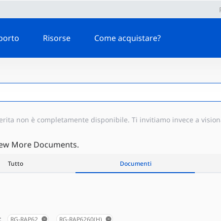
porto
Risorse
Come acquistare?
erita non è completamente disponibile. Ti invitiamo invece a vision
iew More Documents.
Tutto
Documenti
:
RG-RAP62
RG-RAP6260(H)