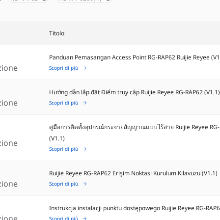
Titolo
Panduan Pemasangan Access Point RG-RAP62 Ruijie Reyee (V1
azione
Scopri di più
Hướng dẫn lắp đặt Điểm truy cập Ruijie Reyee RG-RAP62 (V1.1
azione
Scopri di più
คู่มือการติดตั้งอุปกรณ์กระจายสัญญาณแบบไร้สาย Ruijie Reyee R
(V1.1)
azione
Scopri di più
Ruijie Reyee RG-RAP62 Erişim Noktası Kurulum Kılavuzu (V1.1)
azione
Scopri di più
Instrukcja instalacji punktu dostępowego Ruijie Reyee RG-RAP6
azione
Scopri di più