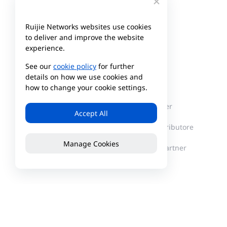
Ruijie Networks websites use cookies
to deliver and improve the website
experience.
See our
cookie policy
for further
Azienda
Partner
details on how we use cookies and
how to change your cookie settings.
About Reyee
Centro partner
Accept All
Notizie
Trova un distributore
Manage Cookies
Diventa un partner