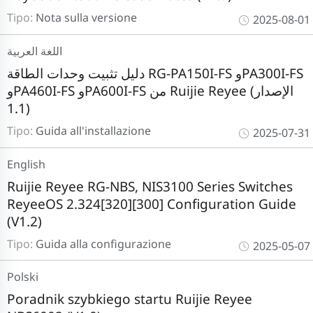
Tipo:
Nota sulla versione
2025-08-01
اللغة العربية
دليل تثبيت وحدات الطاقة RG-PA150I-FS وPA300I-FS
وPA460I-FS وPA600I-FS من Ruijie Reyee (الإصدار
1.1)
Tipo:
Guida all'installazione
2025-07-31
English
Ruijie Reyee RG-NBS, NIS3100 Series Switches
ReyeeOS 2.324[320][300] Configuration Guide
(V1.2)
Tipo:
Guida alla configurazione
2025-05-07
Polski
Poradnik szybkiego startu Ruijie Reyee