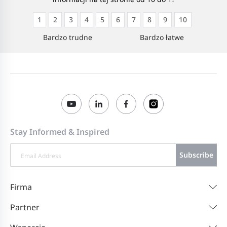
1
2
3
4
5
6
7
8
9
10
Bardzo trudne
Bardzo łatwe
Stay Informed & Inspired
Subscribe
Firma
Partner