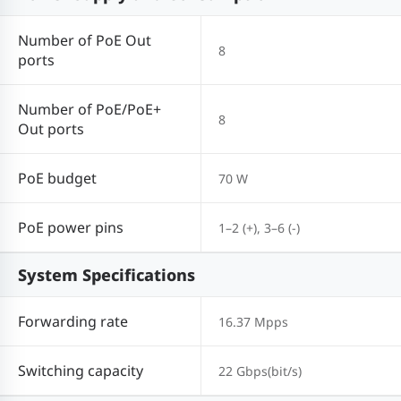
Number of PoE Out
8
ports
Number of PoE/PoE+
8
Out ports
PoE budget
70 W
PoE power pins
1–2 (+), 3–6 (-)
System Specifications
Forwarding rate
16.37 Mpps
Switching capacity
22 Gbps(bit/s)