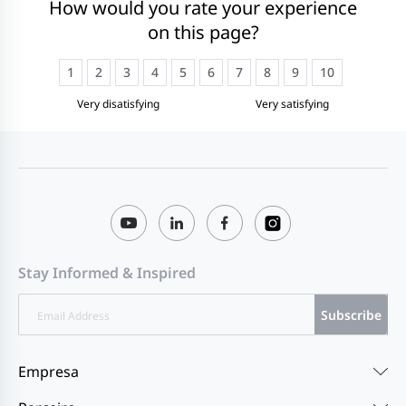
How would you rate your experience
on this page?
1
2
3
4
5
6
7
8
9
10
Very disatisfying
Very satisfying
Stay Informed & Inspired
Subscribe
Empresa