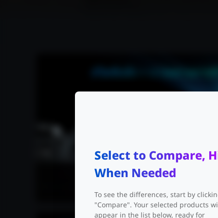
สวิตช์หลัก + การผสานการ
Select to Compare, H
When Needed
To see the differences, start by clicki
"Compare". Your selected products wi
appear in the list below, ready for