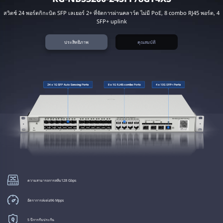
สวิตช์ 24 พอร์ตกิกะบิต SFP เลเยอร์ 2+ ที่จัดการผ่านคลาว์ด ไม่มี PoE, 8 combo RJ45 พอร์ต, 4
SFP+ uplink
ประสิทธิภาพ
คุณสมบัติ
ความสามารถการสลับ
จ่าย PoE
370W
128 Gbps
อัตราการส่งต่อ
สูงสุด 30W
ในแต่ละพอร์ต
96 Mpps
5 ปี
การป้องกันไฟกระชาก
การรับประกัน
6KV