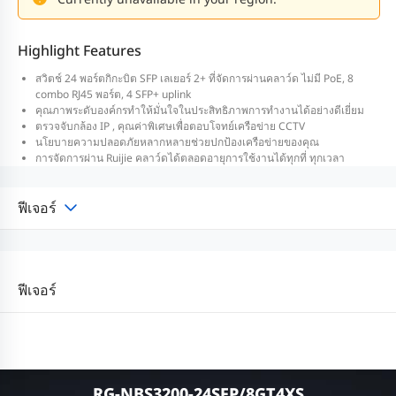
Highlight Features
สวิตช์ 24 พอร์ตกิกะบิต SFP เลเยอร์ 2+ ที่จัดการผ่านคลาว์ด ไม่มี PoE, 8
combo RJ45 พอร์ต, 4 SFP+ uplink
คุณภาพระดับองค์กรทำให้มั่นใจในประสิทธิภาพการทำงานได้อย่างดีเยี่ยม
ตรวจจับกล้อง IP , คุณค่าพิเศษเพื่อตอบโจทย์เครือข่าย CCTV
นโยบายความปลอดภัยหลากหลายช่วยปกป้องเครือข่ายของคุณ
การจัดการผ่าน Ruijie คลาว์ดได้ตลอดอายุการใช้งานได้ทุกที่ ทุกเวลา
ฟีเจอร์
ฟีเจอร์
RG-NBS3200-24SFP/8GT4XS