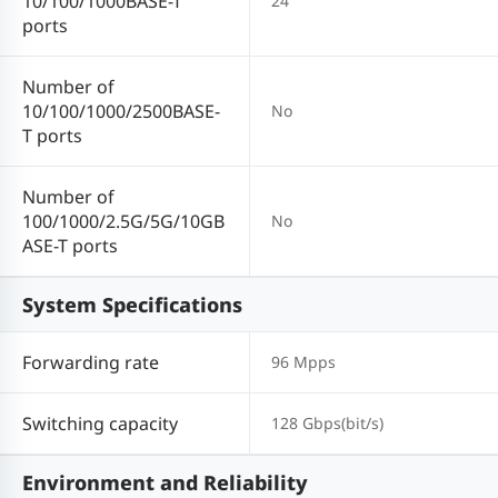
10/100/1000BASE-T
24
ports
Number of
10/100/1000/2500BASE-
No
T ports
Number of
100/1000/2.5G/5G/10GB
No
ASE-T ports
System Specifications
Forwarding rate
96 Mpps
Switching capacity
128 Gbps(bit/s)
Environment and Reliability