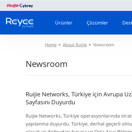
Ürünler
Çözümler
Des
Home
>
About Ruijie
>
Newsroom
Newsroom
Ruijie Networks, Türkiye için Avrupa Uzm
Sayfasını Duyurdu
Ruijie Networks, Türkiye operasyonlarında strate
yapılanma duyurdu. Türkiye, derhal geçerli olm
olacak ve doğrudan Avrupa ve Orta Asya Bölgesi