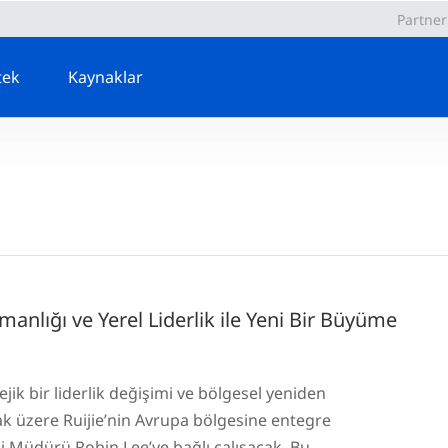
Partner
tek
Kaynaklar
anlığı ve Yerel Liderlik ile Yeni Bir Büyüme
jik bir liderlik değişimi ve bölgesel yeniden
ak üzere Ruijie’nin Avrupa bölgesine entegre
 Müdürü Robin Lee’ye bağlı çalışacak. Bu