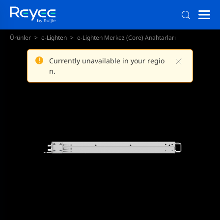
Ürünler
e-Lighten
e-Lighten Merkez (Core) Anahtarları
Modüler An
Currently unavailable in your regio
n.