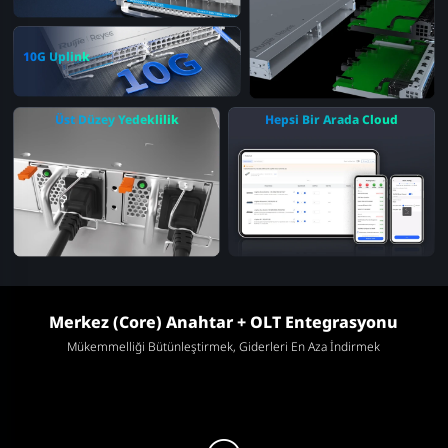
10G Uplink
Üst Düzey Yedeklilik
Hepsi Bir Arada Cloud
Merkez (Core) Anahtar + OLT Entegrasyonu
Mükemmelliği Bütünleştirmek, Giderleri En Aza İndirmek