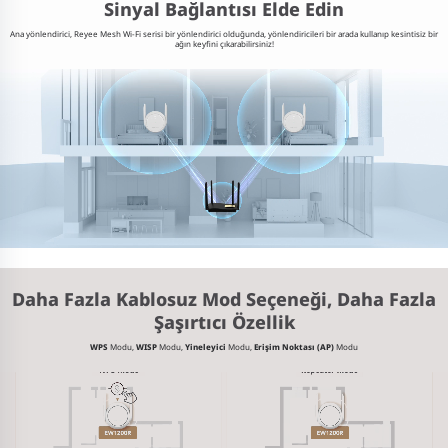
Sinyal
Bağlantısı Elde Edin
Ana yönlendirici, Reyee Mesh Wi-Fi serisi bir yönlendirici olduğunda, yönlendiricileri bir arada kullanıp kesintisiz bir
ağın keyfini çıkarabilirsiniz!
Daha Fazla Kablosuz Mod Seçeneği, Daha Fazla
Şaşırtıcı Özellik
WPS
Modu,
WISP
Modu,
Yineleyici
Modu,
Erişim Noktası (AP)
Modu