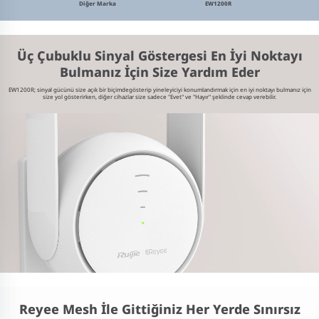
Diğer Marka
EW1200R
Üç Çubuklu Sinyal
Göstergesi
En İyi Noktayı
Bulmanız
İçin Size Yardım Eder
EW1200R; sinyal gücünü size açık bir biçimde
gösterip yineleyiciyi konumlandırmak için
en iyi noktayı bulmanız için
size yol gösterirken, diğer cihazlar
size sadece "Evet" ve "Hayır" şeklinde cevap verebilir.
Reyee Mesh İle Gittiğiniz Her Yerde Sınırsız