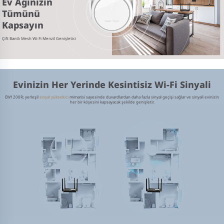
Ev Ağınızın
Tümünü
Kapsayın
Çift Bantlı Mesh Wi-Fi Menzil Genişletici
Evinizin Her Yerinde Kesintisiz Wi-Fi Sinyali
EW1200R; yerleşil
sinyal yükseltici
mimarisi sayesinde duvardlardan daha fazla sinyal geçişi sağlar ve sinyali evinizin
her bir köşesini kapsayacak şekilde genişletir.