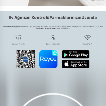
Ev Ağınızın Kontrolü
Parmaklarınızın
Ucunda
Reyee Router Uygulaması
yardımıyla ev ağınızı iki dakika içerisinde kurun. Keşfetmeniz, Deneyimlemeniz
ve Ummanız için daha
fazla
Ömür Boyu Ücretsiz
işlev sizi bekliyor.
Uzaktan Yönetim
Ebeveyn Kontrolü
Konuk Wi-Fi