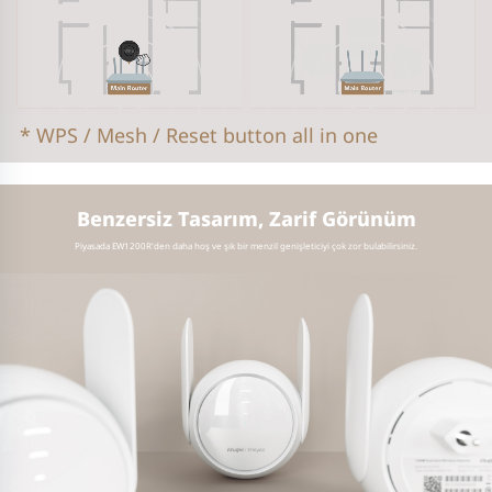
* WPS / Mesh / Reset button all in one
Benzersiz Tasarım, Zarif Görünüm
Piyasada EW1200R'den daha hoş ve şık bir menzil genişleticiyi çok zor bulabilirsiniz.