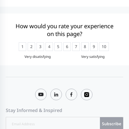
How would you rate your experience
on this page?
1
2
3
4
5
6
7
8
9
10
Very disatisfying
Very satisfying
Stay Informed & Inspired
Subscribe