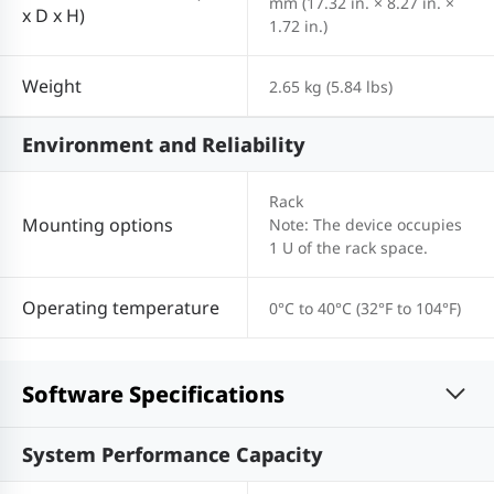
mm (17.32 in. × 8.27 in. ×
x D x H)
1.72 in.)
Weight
2.65 kg (5.84 lbs)
Environment and Reliability
Rack
Mounting options
Note: The device occupies
1 U of the rack space.
Operating temperature
0°C to 40°C (32°F to 104°F)
Software Specifications
System Performance Capacity