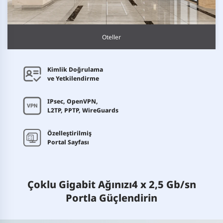
Oteller
Kimlik Doğrulama
ve Yetkilendirme
IPsec, OpenVPN,
L2TP, PPTP, WireGuards
Özelleştirilmiş
Portal Sayfası
Çoklu Gigabit Ağınızı
4 x 2,5 Gb/sn
Portla Güçlendirin