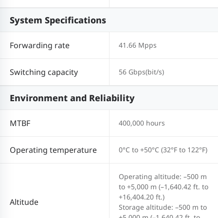
System Specifications
Forwarding rate
41.66 Mpps
Switching capacity
56 Gbps(bit/s)
Environment and Reliability
MTBF
400,000 hours
Operating temperature
0°C to +50°C (32°F to 122°F)
Operating altitude: –500 m
to +5,000 m (–1,640.42 ft. to
+16,404.20 ft.)
Altitude
Storage altitude: –500 m to
+5,000 m (–1,640.42 ft. to