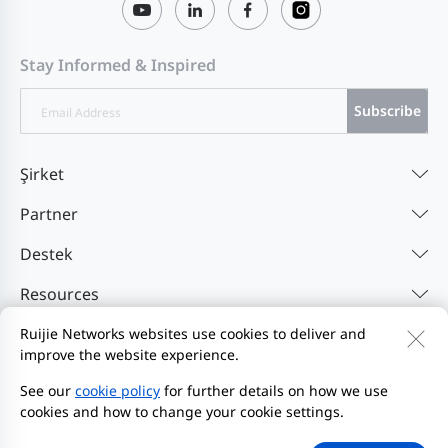
Stay Informed & Inspired
Subscribe
Şirket
Partner
Destek
Resources
Ruijie Networks websites use cookies to deliver and
improve the website experience.
Bize Ulaşın
Feedback
Gizlilik Politikası
Web Sitesi Kullanıcı Sözleşmesi'ni
Privacy Inquiries
See our
cookie policy
for further details on how we use
cookies and how to change your cookie settings.
Bildirim Başlat
Site Haritası
2000-2026 Ruijie Networks Co., Ltd.