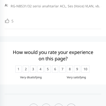
RG-NBS31/32 serisi anahtarlar ACL, Ses (Voice) VLAN, vb. gibi 
5
How would you rate your experience
on this page?
1
2
3
4
5
6
7
8
9
10
Very disatisfying
Very satisfying