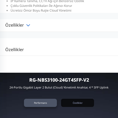
IP Kamera Tanıma, CCTV Ağı için Benzersiz Özellik
Çoklu Güvenlik Politikaları İle Ağınızı Korur
Ücretsiz Ömür Boyu Ruijie Cloud Yönetimi
Özellikler
Özellikler
RG-NBS3100-24GT4SFP-V2
24-Portlu Gigabit Layer 2 Bulut (Cloud) Yönetimli Anahtar, 4 * SFP Uplink
Performans
Özellikler