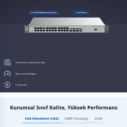
PoE Bütçet
370W
Anahtarlama Kapasitesi
20 Gbps
Her Bir Port Üzerinde
Maksimum 30W
İletim Hızı
14.88 Mpps
Elektriksel Dalgalanma Koruması
(Surge Protection)6KV
5 Yıl
Garanti
Kurumsal Sınıf Kalite, Yüksek Performans
Link Kümeleme (LAG)
IGMP Snooping
VLAN