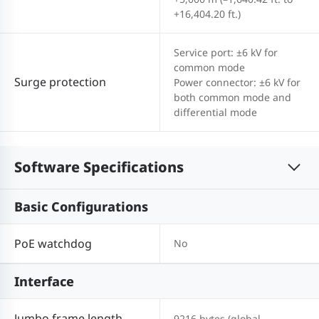
+16,404.20 ft.)
Service port: ±6 kV for
common mode
Surge protection
Power connector: ±6 kV for
both common mode and
differential mode
Software Specifications
Basic Configurations
PoE watchdog
No
Interface
Jumbo frame length
9216 bytes (global