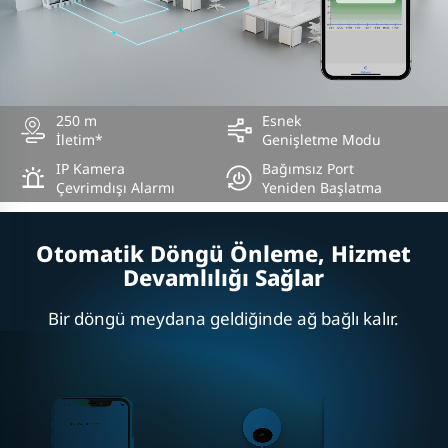
250 m
Esnek
İletim*
Genişletme Modu
IP Kamera
Bağımsız Port
Çevrimdışı Alarmı
Yeniden Başlatma
Otomatik Döngü Önleme, Hizmet
Devamlılığı Sağlar
Bir döngü meydana geldiğinde ağ bağlı kalır.