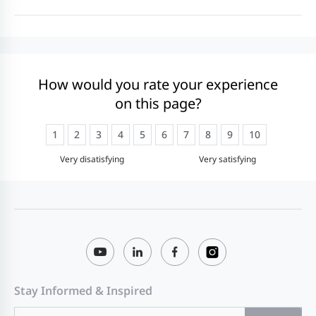
How would you rate your experience
on this page?
1
2
3
4
5
6
7
8
9
10
Very disatisfying
Very satisfying
Stay Informed & Inspired