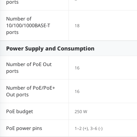
ports
Number of
10/100/1000BASE-T
18
ports
Power Supply and Consumption
Number of PoE Out
16
ports
Number of PoE/PoE+
16
Out ports
PoE budget
250 W
PoE power pins
1–2 (+), 3–6 (-)