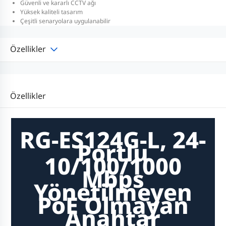
Güvenli ve kararlı CCTV ağı
Yüksek kaliteli tasarım
Çeşitli senaryolara uygulanabilir
Özellikler
Özellikler
RG-ES124G-L, 24-
Portlu
10/100/1000
Mbps
Yönetilmeyen
PoE Olmayan
Anahtar