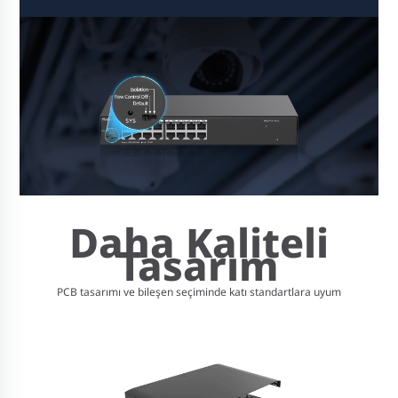
Daha Kaliteli
Tasarım
PCB tasarımı ve bileşen seçiminde katı standartlara uyum