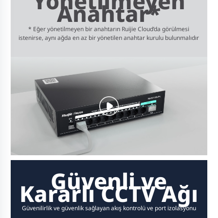
Yönetilmeyen
Anahtar*
* Eğer yönetilmeyen bir anahtarın Ruijie Cloud’da görülmesi
istenirse, aynı ağda en az bir yönetilen anahtar kurulu bulunmalıdır
Güvenli ve
Kararlı CCTV Ağı
Güvenilirlik ve güvenlik sağlayan akış kontrolü ve port izolasyonu