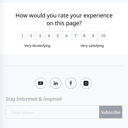
How would you rate your experience
on this page?
1
2
3
4
5
6
7
8
9
10
Very disatisfying
Very satisfying
Stay Informed & Inspired
Subscribe