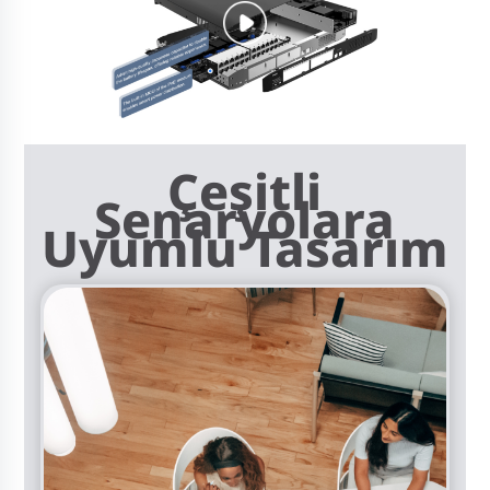
Çeşitli
Senaryolara
Uyumlu Tasarım