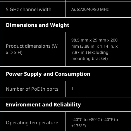
5 GHz channel width
Auto/20/40/80 MHz
Dimensions and Weight
98.5 mm x 29 mm x 200
Product dimensions (W
mm (3.88 in. x 1.14 in. x
x D x H)
7.87 in.) (excluding
mounting bracket)
Power Supply and Consumption
Number of PoE In ports
1
Environment and Reliability
–40°C to +80°C (–40°F to
Operating temperature
+176°F)