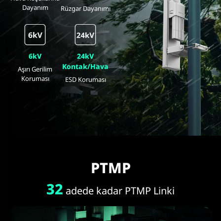
Dayanım
Rüzgar Dayanımı
6kV
24kV
Kontak/Hava
Aşırı Gerilim
Koruması
ESD Koruması
PTMP
32
adede kadar PTMP Linki