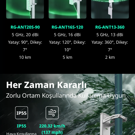
RG-ANT20S-90
RG-ANT16S-120
RG-ANT13-360
5 GHz, 20 dBi
5 GHz, 16 dBi
5 GHz, 13 dBi
Yatay: 90°, Dikey:
Yatay: 120°, Dikey:
Yatay: 360°, Dikey:
7°
10°
7°
10 km
5 km
2 km
Her Zaman Kararlı
Zorlu Ortam Koşullarında Kullanıma Uygun
IP55
220.32 km/h
(137 mph)
Hava Koşullarına