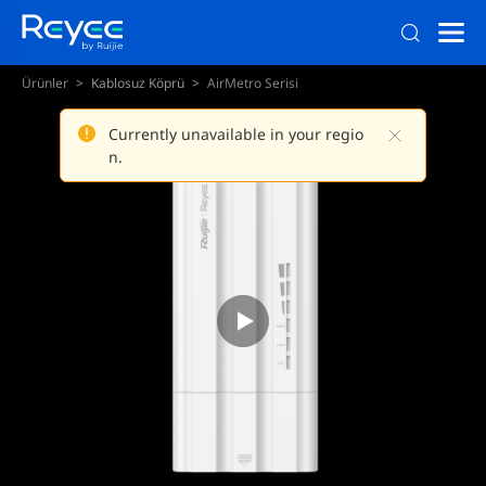
Ürünler
Kablosuz Köprü
AirMetro Serisi
Currently unavailable in your regio
n.