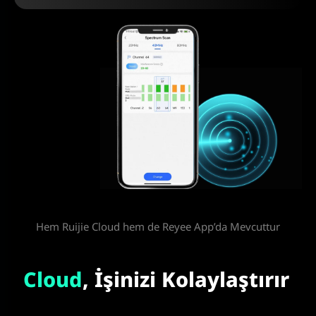
Hem Ruijie Cloud hem de Reyee App’da Mevcuttur
Cloud
, İşinizi Kolaylaştırır