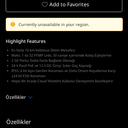
Add to Favorites
Currently unavailable in your region.
Highlight Features
En fazla 10 km Kablosuz İletim Mesafesi
Maks. 1 ila 32 PTMP Linki, 30 saniye içerisinde Kolay Eşleştirme
2 GE Portu: Daha Fazla Bağlantı Olanağı
24 V Pasif PoE ve 12 V DC Girişi: Solar Güç Kaynağı
IP55, 6 kV Aşırı Gerilim Koruması ve Zorlu Ortam Koşullarına Karşı
±24 kV ESD Koruması
Hepsi Bir Arada Cloud Yönetimi Kullanıcı Deneyimini Basitleştirir
Özellikler
Özellikler