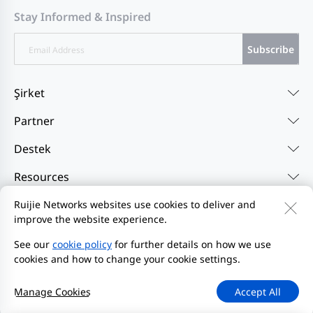
Stay Informed & Inspired
Subscribe
Şirket
Partner
Destek
Resources
Ruijie Networks websites use cookies to deliver and
improve the website experience.
Bize Ulaşın
Feedback
Gizlilik Politikası
Web Sitesi Kullanıcı Sözleşmesi'ni
Privacy Inquiries
See our
cookie policy
for further details on how we use
cookies and how to change your cookie settings.
Bildirim Başlat
Site Haritası
2000-2026 Ruijie Networks Co., Ltd.
Manage Cookies
Accept All