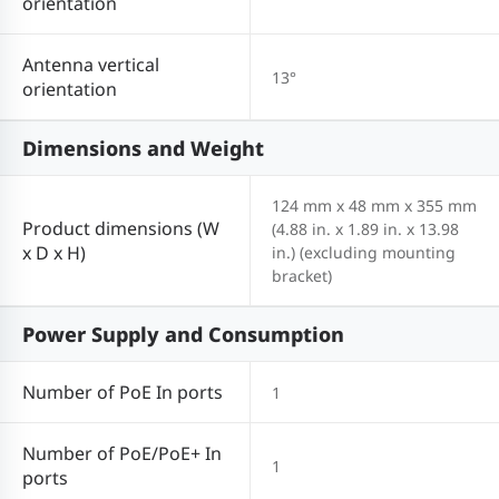
orientation
Antenna vertical
13°
orientation
Dimensions and Weight
124 mm x 48 mm x 355 mm
Product dimensions (W
(4.88 in. x 1.89 in. x 13.98
x D x H)
in.) (excluding mounting
bracket)
Power Supply and Consumption
Number of PoE In ports
1
Number of PoE/PoE+ In
1
ports