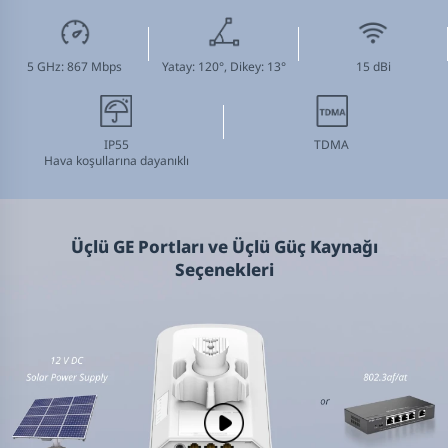
5 GHz: 867 Mbps
Yatay: 120°, Dikey: 13°
15 dBi
IP55
TDMA
Hava koşullarına dayanıklı
Üçlü GE Portları ve Üçlü Güç Kaynağı
Seçenekleri