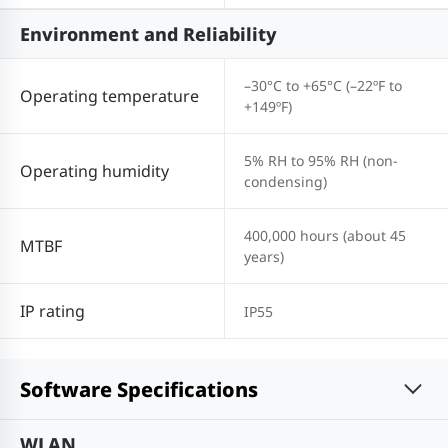
Environment and Reliability
–30°C to +65°C (–22ºF to
Operating temperature
+149ºF)
5% RH to 95% RH (non-
Operating humidity
condensing)
400,000 hours (about 45
MTBF
years)
IP rating
IP55
Software Specifications
WLAN