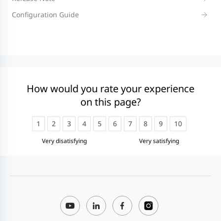
Configuration Guide
How would you rate your experience
on this page?
1
2
3
4
5
6
7
8
9
10
Very disatisfying
Very satisfying