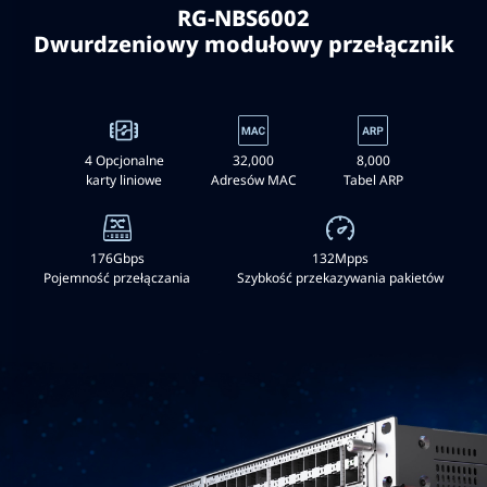
RG-NBS6002
Dwurdzeniowy modułowy przełącznik
4 Opcjonalne
32,000
8,000
karty liniowe
Adresów MAC
Tabel ARP
176Gbps
132Mpps
Pojemność przełączania
Szybkość przekazywania pakietów