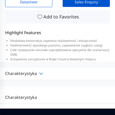
Datasheet
Sales Enquiry
Add to Favorites
Highlight Features
Modułowa konstrukcja zapewnia skalowalność i elastyczność
Nadmiarowość wysokiego poziomu, zapewnienie ciągłości usługi
Całe rozwiązanie sieciowe zaprojektowane specjalnie dla scenariuszy
SMB
Dożywotnie zarządzanie w Ruijie Cloud w dowolnym miejscu
Charakterystyka
Charakterystyka