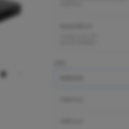
32MB Flash
RG-EG105G V2
5 Gigabit Ports,100
Benutzer,600Mbps
Series
EG100 Serie
EG200 Serie
EG400 Serie