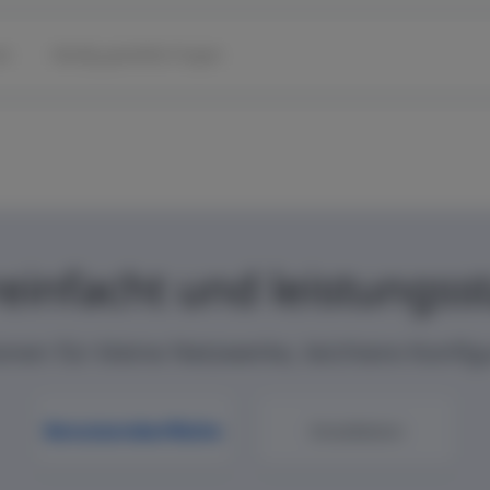
en
Häufig gestellte Fragen
einfacht und leistungss
nen für kleine Netzwerke, leichtere Konfigu
Benutzeroberfläche
Installation