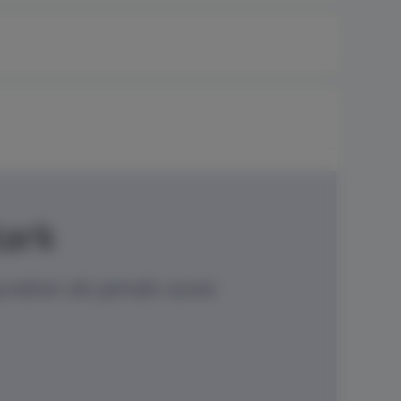
tark
ration als jemals zuvor.