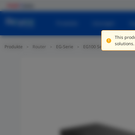
Produkte
Lösungen
Su
This produ
solutions.
Produkte
Router
EG-Serie
EG100 Serie