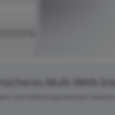
hsicheres Multi-WAN-Int
sgleich und Verbindungsredundanz zwisch