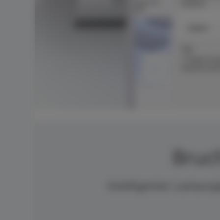
Bruc
Intelligenter Lastau