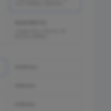
Users, 600Mbps, 32MB Flash
RG-EG105G-P V2
5 Gigabit Ports, 4 PoE Out, 100
Benutzer, 600Mbps
EG1500 Serie
EG300 Serie
EG700 Serie