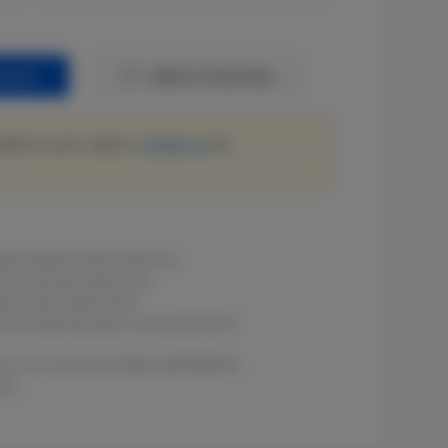
quiry
Add to Favorites
lable in your region.
Contact us
for
fgerüstetem Flash-Speicher.
und leichter Gebrauch.
leich über WAN-Ports.
chte Anwendungen mit automatisch
en, ist, was Sie erhalten (WYSIWYG).
ät.