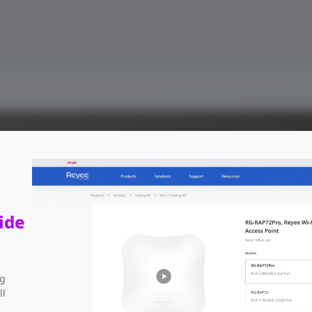
ide
ng
ll