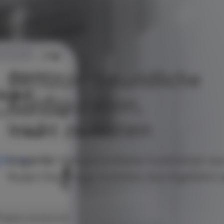
Benutzerfreundliche
Konfiguration,
leicht zu lernen
Sogar für fortgeschrittene Funktionen ka
Ruijie Cloud-App mühelos durchgeführt 