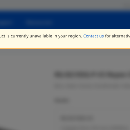
Par
pport
Ressourcen
ct is currently unavailable in your region.
Contact us
for alternati
RG-EG105G-P-V3 Reyee 
Büro, Hotel, Schule, Einzelhandel, V
Models
RG-EG105G-V3
5 Gigabit Ports,100 Users,600Mbps,