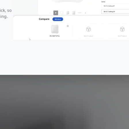
ick, so
ing.
IPSec, OpenVPN,
Captive
PPTP, L2TP,usw.
Portal