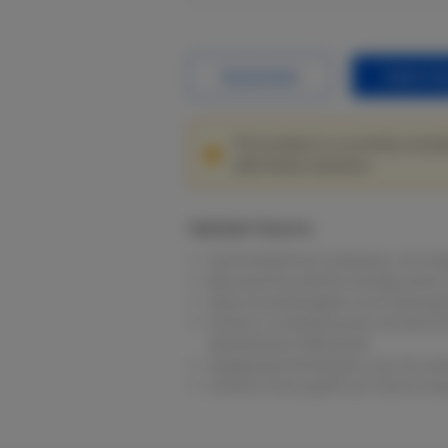
Datasheet
Sales En
This product is currently unavai
alternative solutions.
Highlight Features
Vereinheitlichte Funktionen mit Au
Benutzerfreundliche Konfiguration 
Hohe Zuverlässigkeit und Lastausg
Einfach zu blockierende unerwüns
aktualisierter Bibliothek.
Angepasste Portalseite, was Sie seh
Sicherer Fernzugriff auf interne Ger