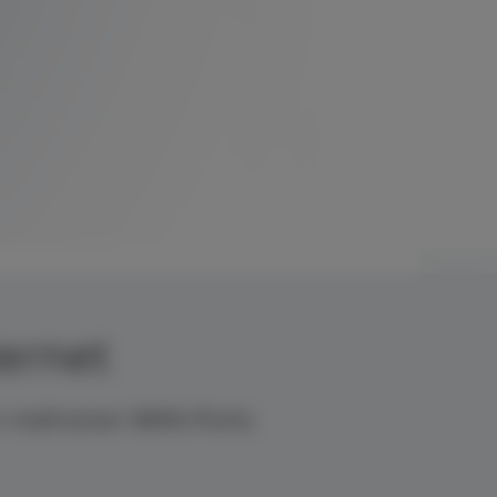
ernet
en mehreren WAN-Ports