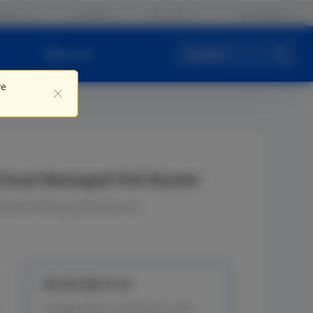
tner
Kontakt
DE / DE
Anmelden
Über uns
Suchen
ve
Cloud Managed PoE Router
ideoüberwachung, Zuhause usw.
RG-EG105G-P-V3
5 Gigabit Ports, 4 PoE+ Out, 100