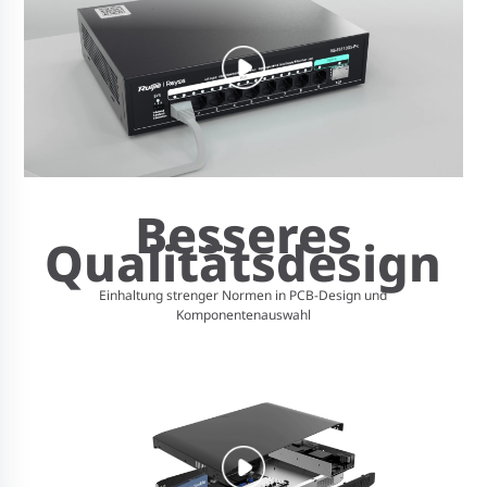
Besseres
Qualitätsdesign
Einhaltung strenger Normen in PCB-Design und
Komponentenauswahl