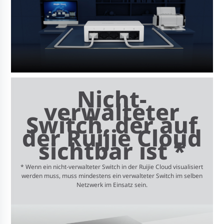
Nicht-
verwalteter
Switch, der auf
der Ruijie Cloud
sichtbar ist *
* Wenn ein nicht-verwalteter Switch in der Ruijie Cloud visualisiert
werden muss, muss mindestens ein verwalteter Switch im selben
Netzwerk im Einsatz sein.