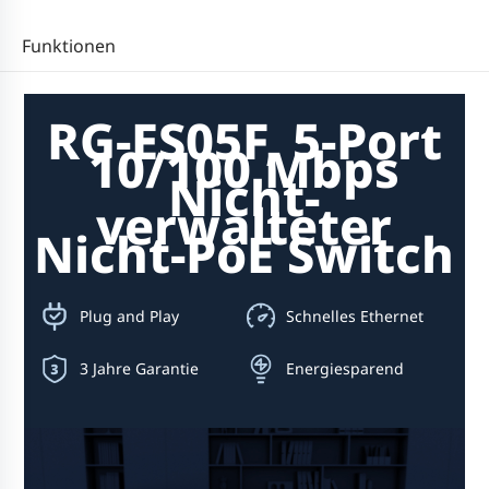
Funktionen
RG-ES05F, 5-Port
10/100 Mbps
Nicht-
verwalteter
Nicht-PoE Switch
Plug and Play
Schnelles Ethernet
3 Jahre Garantie
Energiesparend