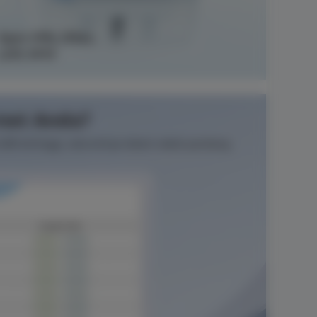
Open VPN, IPSec,
L2TP, PPTP
net Anda?
rafik tertinggi, seluruhnya dalam sekali pandang