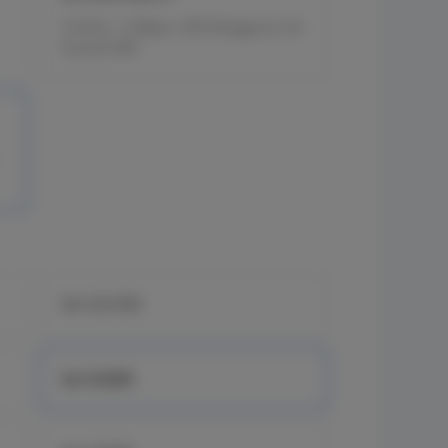
10-Port, 1.5Gbps, 350 Pengguna, 64
Tunnel VPN
Seri EG1500
Seri EG300