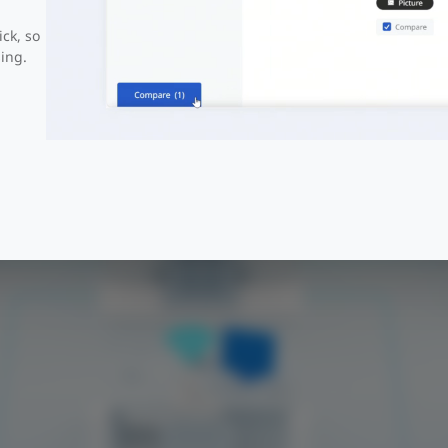
ick, so
ing.