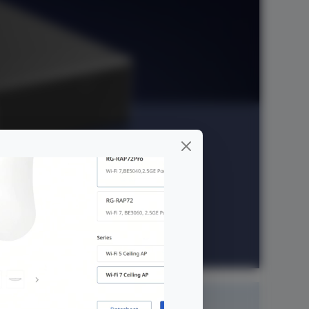
Load
Manajemen
Balancing
Cloud Gratis
n Pegawai Jarak Jauh