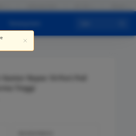
er
Hubungi Kami
ID / ID
Masuk
Tentang Kami
Cari
ve
 Kantor Reyee 10-Port PoE
rma Tinggi
RG-EG310GH-E