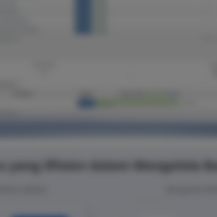
u yang Efisien dalam Mengelola 
basis Aplikasi
Manajemen Ban