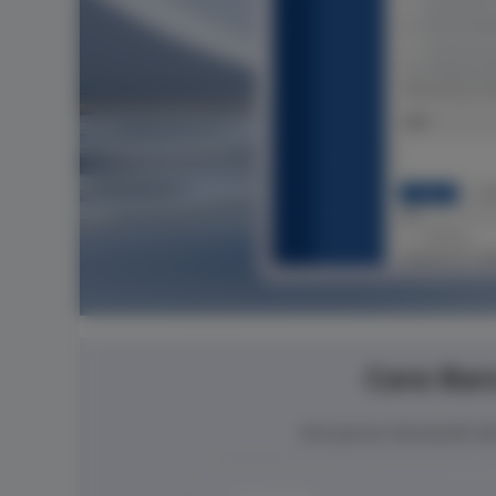
Cara Bar
Manajemen Bandwidth Ber