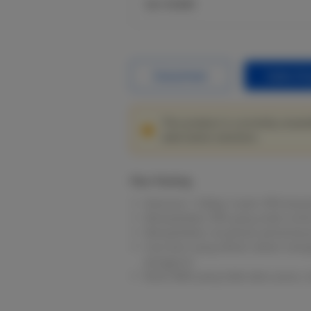
Seri EG400
Datasheet
Sales En
This product is currently unavai
alternative solutions.
Fitur Penting
Keluaran 1.5Gbps router VPN berpe
Menyediakan VPN yang andal untuk
Menyediakan visualisasi pemantaua
Cara baru yang efisien dalam meng
pengguna
Multi-WAN yang tidak akan putus, 