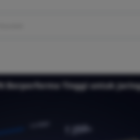
anya-Jawab
N Berperforma Tinggi untuk Jarin