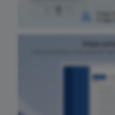
Hingga 3
Penggun
Siapa ya
Visualisasi pemantauan trafik untuk anda. Tidak