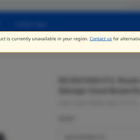
Partn
Sumber daya
ct is currently unavailable in your region.
Contact us
for alternati
RG-EG310GH-P-E, Router
Manage Cloud Berperfo
Kantor, Hotel, Sekolah, Ritel, CCTV, dll.
Models
RG-EG305GH-P-E