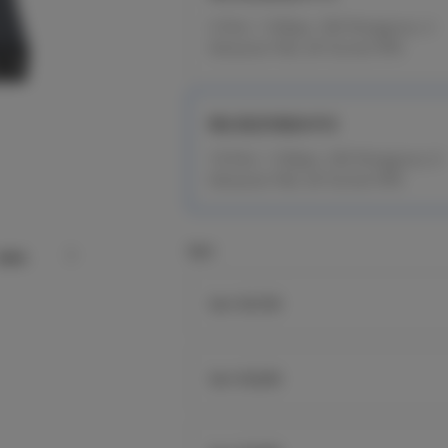
5-Port, 1.5Gbps, 350 Pengguna, 4
Keluaran PoE, 64 Tunnel VPN
RG-EG310GH-P-E
10-Port, 1.5Gbps, 350 Pengguna, 8
Keluaran PoE, 64 Tunnel VPN
Seri
Seri EG100
Seri EG200