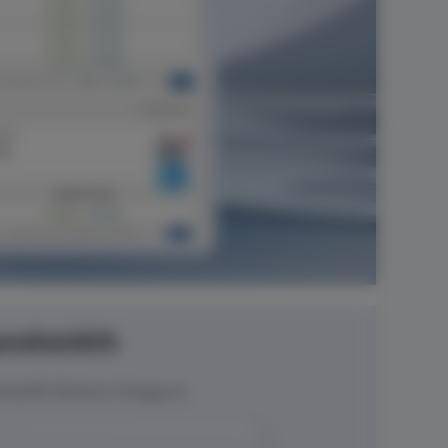
Bandwidth
dwidth Berbasis Pengguna