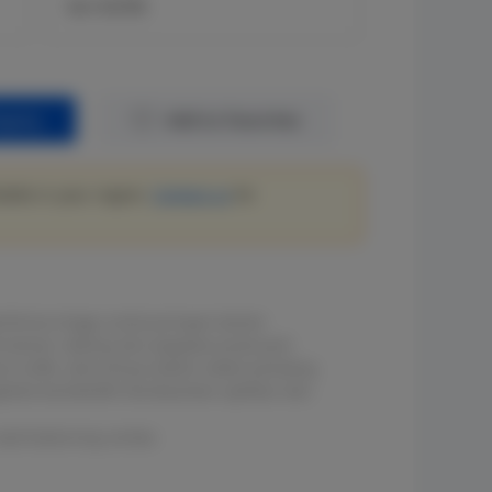
Seri EG700
quiry
Add to Favorites
lable in your region.
Contact us
for
rforma tinggi untuk jaringan kantor
 kantor cabang dan pegawai jarak jauh
n trafik, seluruhnya dalam sekali pandang
elola bandwidth berdasarkan aplikasi dan
load balancing cerdas