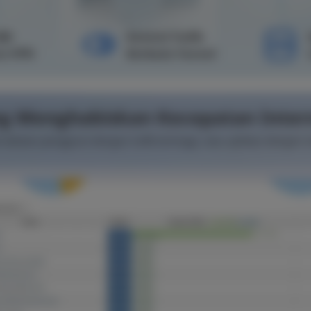
00
Kontrol Trafik
a VPN
Berbasis Tunnel
ng Menghabiskan Kecepatan Inter
 sebatas pengguna dengan trafik tertinggi, atau aplikasi dengan t