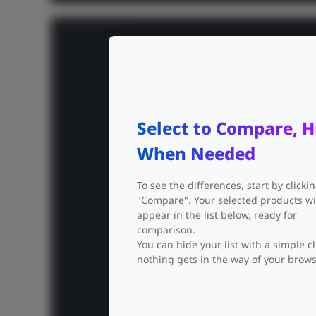
AP a
Select to Compare, H
When Needed
To see the differences, start by clicki
"Compare". Your selected products wi
appear in the list below, ready for
comparison.
You can hide your list with a simple cl
RG-
nothing gets in the way of your brows
Sco