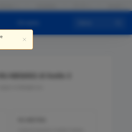
Partner
Contattaci
IT / IT
Accedi
Chi siamo
Cerca
ve
RG-NBS6002 di livello 3
negozi al dettaglio ecc.
RG-NBS7006
6 slot di servizio,2 moduli motore