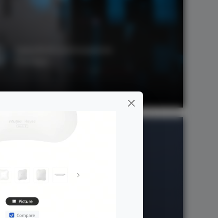
Capacità di commutazione
176 Gbps
nomica