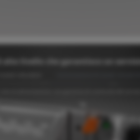
alto livello che garantisce un serviz
 moduli ridondanti
Commutazione di cluster virtuali (V
 slot di alimentazione: una garanzia di continuità del serviz