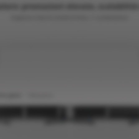
are: prestazioni elevate, scalabilità e
Supporta 4 tipi di schede di linea, 11 combinazioni