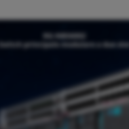
RG-NBS6002
Switch principale modulare a due slo