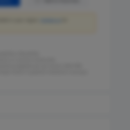
quiry
Add to Favorites
lable in your region.
Contact us
for
bilità e flessibilità
tisce un servizio ininterrotto
amente progettata per gli scenari delle PMI
su Ruijie Cloud in qualsiasi momento e ovunque