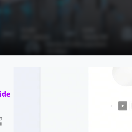
32,000
8,000
MAC Address
Tabella ARP
Velocità di inoltro pacchetti
132 Mbps
h principale a elevata efficienza eco
ide
Goditi le prestazioni di due al prezzo di uno
ng
ll