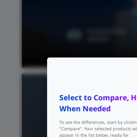
4 schede di linea
opzionali
Switc
Select to Compare, H
When Needed
To see the differences, start by clicki
"Compare". Your selected products wi
appear in the list below, ready for