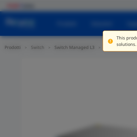
Prodotti
Soluzioni
Sup
This produ
solutions.
Prodotti
Switch
Switch Managed L3
Telaio/ Switch 