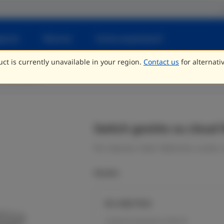
porto
Risorse
Come acquistare?
ct is currently unavailable in your region.
Contact us
for alternati
L3 modulare
Switch gestito su cloud 
Per imprese, hotel, fabbriche, scuole, 
Models
RG-NBS7003
3 slot di servizio,2 slot di