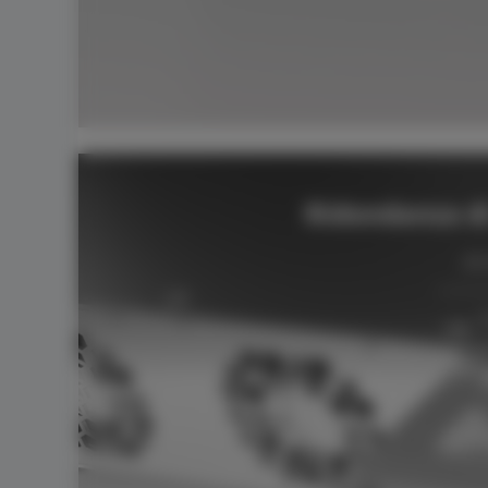
Ridondanza di 
di
2