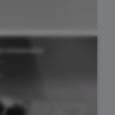
io ininterrotto
CS)
io