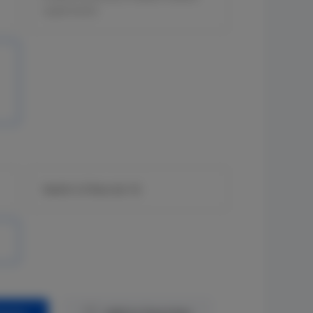
supervisore
Switch L3 fisso da 1G