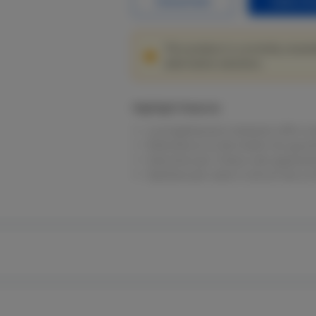
Datasheet
Sales En
This product is currently unavai
alternative solutions.
Highlight Features
La progettazione modulare offre scala
Ridondanza di alto livello che garan
Soluzione per l'intera rete apposit
Gestione per tutto il ciclo di vita 