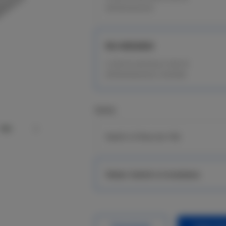
alimentazione
RG-NBS6002
2 slot di servizio,2 slot di
alimentazione,2 ventole
Series
Switch L3 fisso da 10G
Telaio/ Switch L3 modulare