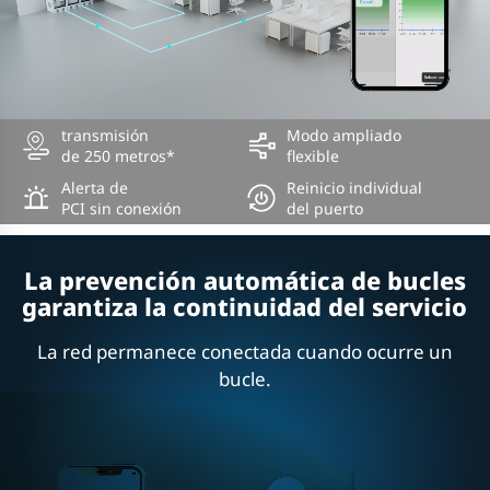
transmisión
Modo ampliado
de 250 metros*
flexible
Alerta de
Reinicio individual
PCI sin conexión
del puerto
La prevención automática de bucles
garantiza la continuidad del servicio
La red permanece conectada cuando ocurre un
bucle.