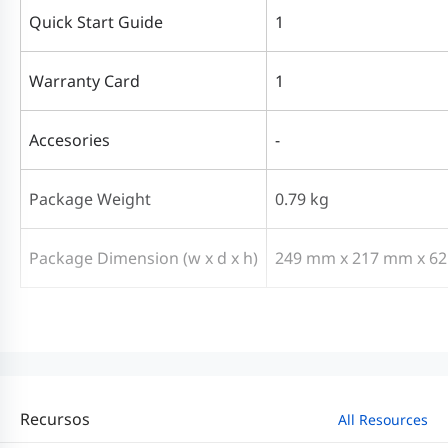
Quick Start Guide
1
Warranty Card
1
Accesories
-
Package Weight
0.79 kg
Package Dimension
(w x d x h)
249 mm x 217 mm x
6
Recursos
All Resources