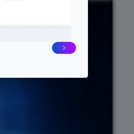
e banda de
160 MHz
,
2.976
Mbit/s