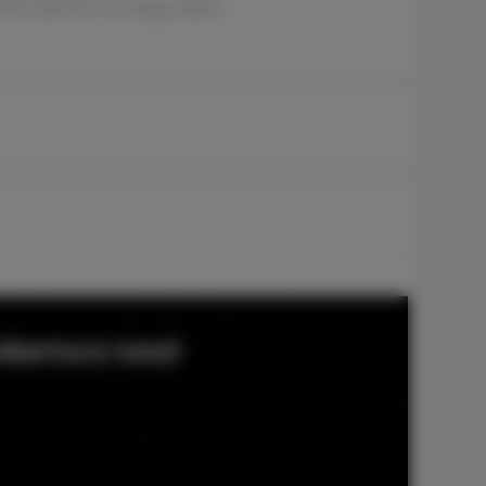
s APs externos com Reyee Mesh
bertura total