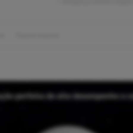
Facilidade para adicionar múltiplo
sos
Perguntas frequentes
ão perfeita de alto desempenho e co