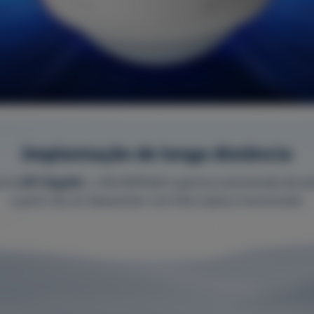
Implantação de longa distância
orta
SFP Gigabit
, o RG-RAP6262 suporta transmissão de at
a partir de um datacenter com fibra óptica monomodo.