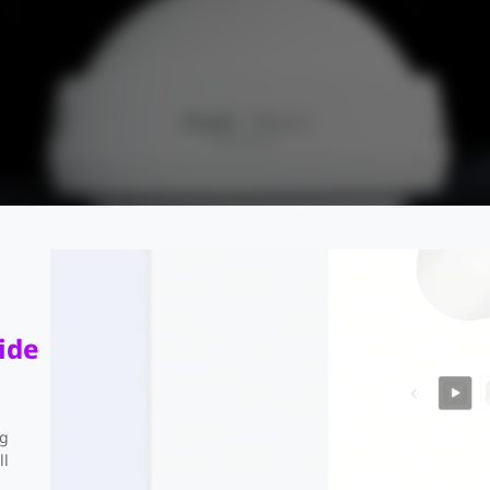
ide
Porta
Tecn
ng
cionais
SFP
Reye
ll