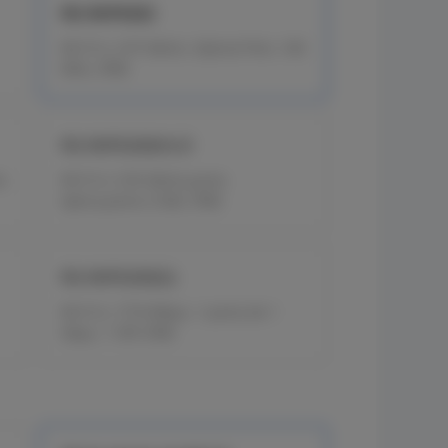
RG-RAP6262
Wi-Fi 6, 2.97 Gbit/s, Optical Port, 160
MHz, IP68
RG-RAP6260(H)-D
a
Wi-Fi 6, 5.95 Gbit/s,porta
óptica,porta 2.5GE, IP68
RG-RAP6260(G)
Wi-Fi 6, 1774 Mbps, 1 porta de 1
Gbps, 1 SFP, IP68