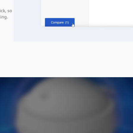
ick, so
Wi-Fi 6 de altíssima velocidade
ing.
 revolucionária de
OFDMA
e
1024QAM
, padrão
802.11ax
o RG-RAP6262 atinge uma taxa de até 2.976 Gbit/s.
1.775
Mbit/s