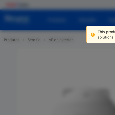
Produtos
Soluções
Su
This produ
solutions.
Produtos
Sem fio
AP de exterior