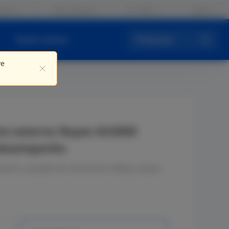
iros
Fale conosco
PT / BR
Logar
Quem somos
Pesquisar
ve
nt externo Reyee AX3000
 desempenho
azéns, estações de controle de tráfego, praças,