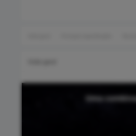
Visão geral
Principais especificações
Recur
Visão geral
Uma combinaç