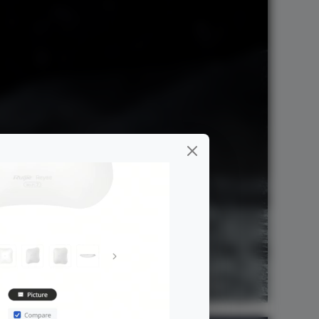
ologia
Gerenciamento
e Mesh
em nuvem grátis