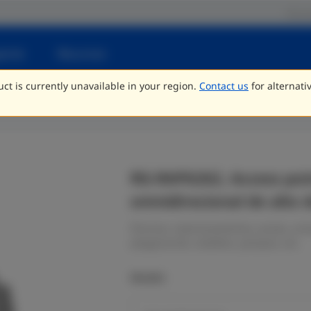
Parce
porte
Recursos
ct is currently unavailable in your region.
Contact us
for alternati
RG-RAP6262, Access poi
omnidirecional de alto
Piscinas, estacionamentos, praias, arm
playgrounds, estádios, parques, etc.
Models