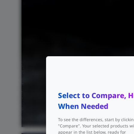
Select to Compare, H
When Needed
Wi-Fi 6
Antenas
To see the differences, start by clicki
AX3000
omnidire
"Compare". Your selected products wi
appear in the list below, ready for