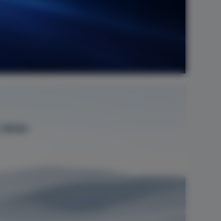
é
20 km