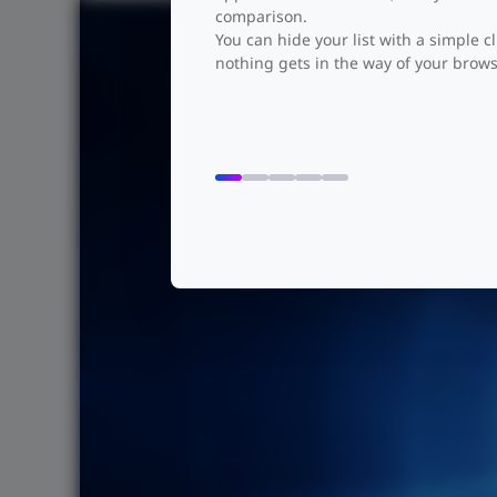
comparison.
You can hide your list with a simple cl
nothing gets in the way of your brows
Com uma combinação
RG-RAP6262
RG-RAP6262(G)