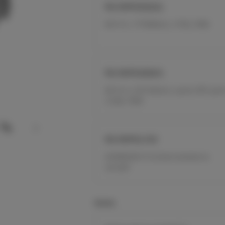
RG-RAP6262(G)
Wi-Fi 6, 1775Mbit/s, 2*GE, IP68
RG-RAP6260(H)
Wi-Fi 6, 5.95 Gbits/s, porta SFP, port
2.5GE, IP68
RG-RAP62-OD
AX3000,Wi-Fi 6,Interno/externo
versátil
Series