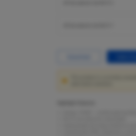
AP de exterior de Wi-Fi 5
AP de exterior de Wi-Fi 7
Datasheet
Sales En
This product is currently unavai
alternative solutions.
Highlight Features
Design “OVNI” – combinação perfeit
Wi-Fi 6 de altíssima velocidade
Implantação de longa distância co
Classificação IP68, adaptado a amb