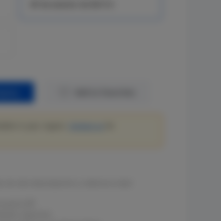
AP de exterior de Wi-Fi 6
quiry
Add to Favorites
lable in your region.
Contact us
for
a de alto desempenho e cobertura total
m porta SFP
ientes rigorosos