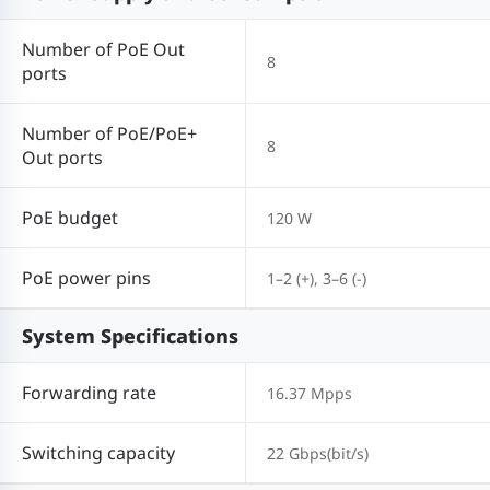
Number of PoE Out
8
ports
Number of PoE/PoE+
8
Out ports
PoE budget
120 W
PoE power pins
1–2 (+), 3–6 (-)
System Specifications
Forwarding rate
16.37 Mpps
Switching capacity
22 Gbps(bit/s)