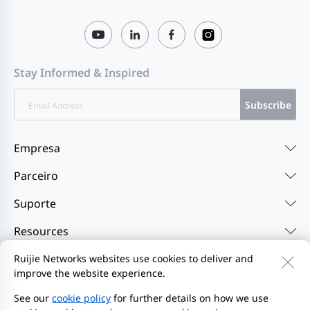
Stay Informed & Inspired
Subscribe
Empresa
Parceiro
Suporte
Resources
Ruijie Networks websites use cookies to deliver and
improve the website experience.
Fale conosco
Feedback
Política de privacidade
Contrato de usuário do site
Privacy Inquiries
See our
cookie policy
for further details on how we use