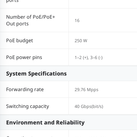
ports
Number of PoE/PoE+
16
Out ports
PoE budget
250 W
PoE power pins
1–2 (+), 3–6 (-)
System Specifications
Forwarding rate
29.76 Mpps
Switching capacity
40 Gbps(bit/s)
Environment and Reliability