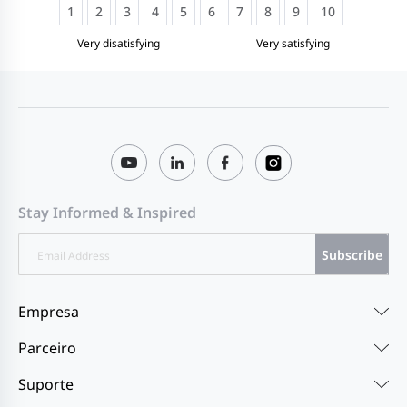
1
2
3
4
5
6
7
8
9
10
Very disatisfying
Very satisfying
Stay Informed & Inspired
Subscribe
Empresa
Parceiro
Suporte