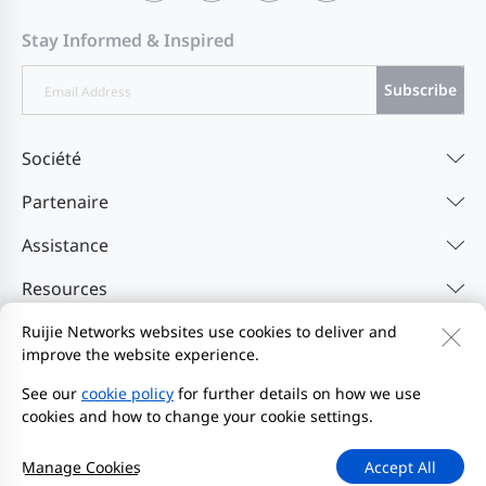
Stay Informed & Inspired
Subscribe
Société
Partenaire
Assistance
Resources
Ruijie Networks websites use cookies to deliver and
improve the website experience.
Contactez-nous
Feedback
Politique de confidentialité
Contrat utilisateur du site Web
Privacy Inquiries
See our
cookie policy
for further details on how we use
cookies and how to change your cookie settings.
EU Data Act Notice
Initier un rapport
Plan du site
2000-2026 Ruijie Networks Co., Ltd.
Manage Cookies
Accept All