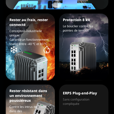
Rester au frais, rester
Protection 8 kV
connecté
Le bouclier contre les
pointes de tension
Conception industrielle
unique
Garantit un fonctionnement
stable entre -40 ℃ et 80 ℃
Rester résistant dans
ERPS Plug-and-Play
un environnement
Sans configuration
poussiéreux
compliquée
Contre les intrus de 1 mm
dans des