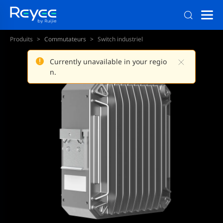
Produits
Commutateurs
Switch industriel
Switch industriel L2 géré
Currently unavailable in your regio
n.