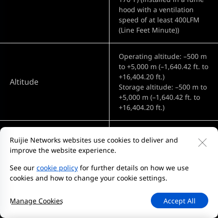
hood with a ventilation
speed of at least 400LFM
(Line Feet Minute))
Operating altitude: –500 m
to +5,000 m (–1,640.42 ft. to
+16,404.20 ft.)
Altitude
Storage altitude: –500 m to
+5,000 m (–1,640.42 ft. to
+16,404.20 ft.)
Service port: ±6 kV for
Ruijie Networks websites use cookies to deliver and
common mode
improve the website experience.
Surge protection
Power connector: ±4 kV for
common mode and ±2 kV
See our
cookie policy
for further details on how we use
for differential mode
cookies and how to change your cookie settings.
Manage Cookies
Accept All
Software Specifications