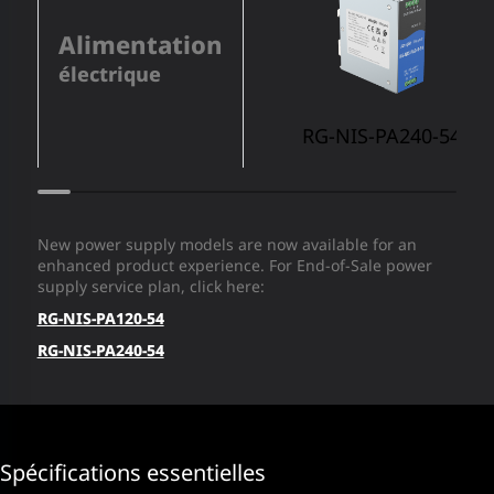
Alimentation
électrique
RG-NIS-PA240-54
New power supply models are now available for an
enhanced product experience. For End-of-Sale power
supply service plan, click here:
RG-NIS-PA120-54
RG-NIS-PA240-54
Spécifications essentielles