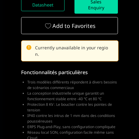
Sales
Datasheet
Enquiry
Add to Favorites
Currently unavailable in your regio
n.
Fonctionnalités particulières
Trois modèles différents répondent à divers besoins
de scénarios commerciaux
La conception industrielle unique garantit un
fonctionnement stable entre -40 ℃ et 80 ℃
Protection 8 KV : Le bouclier contre les pointes de
tension
IP40 contre les intrus de 1 mm dans des conditions
poussiéreuses
ERPS Plug-and-Play, sans configuration compliquée
Réseau local SON, configuration facile même sans
Cloud