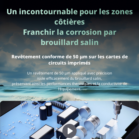
Un incontournable pour les zones
côtières
Franchir la corrosion par
brouillard salin
Revêtement conforme de 50 μm sur les cartes de
circuits imprimés
Un revêtement de 50 μm appliqué avec précision
isole efficacement du brouillard salin,
préservant ainsi les performances thermiques et la conductivité de
l'équipement.