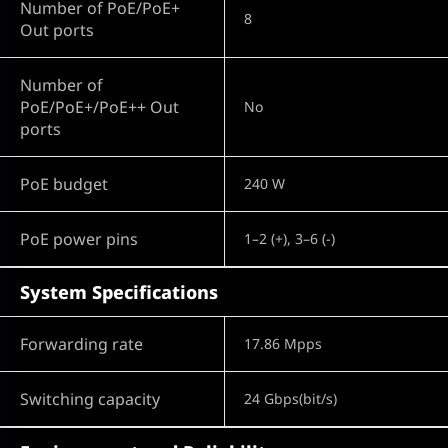
Number of PoE/PoE+
8
Out ports
Number of
PoE/PoE+/PoE++ Out
No
ports
PoE budget
240 W
PoE power pins
1–2 (+), 3–6 (-)
System Specifications
Forwarding rate
17.86 Mpps
Switching capacity
24 Gbps(bit/s)