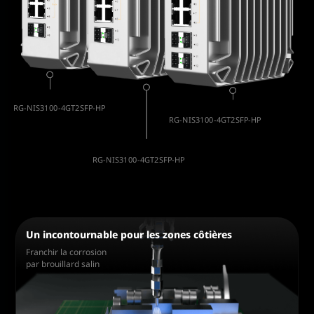
RG-NIS3100-4GT2SFP-HP
RG-NIS3100-4GT2SFP-HP
4 PoE＋ 2SFP
4 PoE＋ 2SFP
RG-NIS3100-4GT2SFP-HP
4 PoE＋ 2SFP
Un incontournable pour les zones côtières
Franchir la corrosion
par brouillard salin