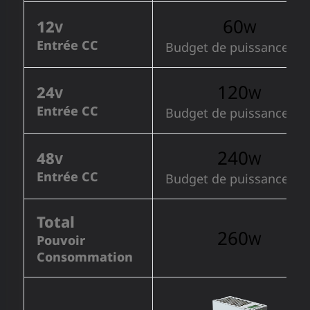
60
12
W
V
Entrée CC
Budget de puissance Po
120
24
W
V
Entrée CC
Budget de puissance Po
240
48
W
V
Entrée CC
Budget de puissance Po
Total
260
W
Pouvoir
Consommation