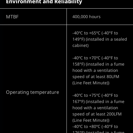
Environment and Reliability
MTBF
400,000 hours
-40ºC to +65ºC (-40°F to
149°F) (installed in a sealed
cabinet)
-40ºC to +70ºC (-40°F to
158°F) (installed in a fume
hood with a ventilation
speed of at least 80LFM
(Line Feet Minute))
Operating temperature
-40ºC to +75ºC (-40°F to
167°F) (installed in a fume
hood with a ventilation
speed of at least 200LFM
(Line Feet Minute))
-40ºC to +80ºC (-40°F to
176°F) (installed in a fume