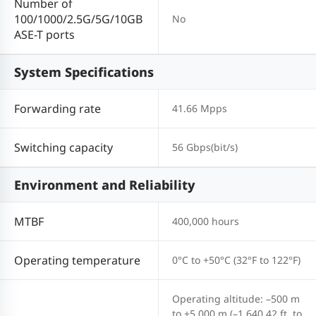
Number of
100/1000/2.5G/5G/10GB
No
ASE-T ports
System Specifications
Forwarding rate
41.66 Mpps
Switching capacity
56 Gbps(bit/s)
Environment and Reliability
MTBF
400,000 hours
Operating temperature
0°C to +50°C (32°F to 122°F)
Operating altitude: –500 m
to +5,000 m (–1,640.42 ft. to