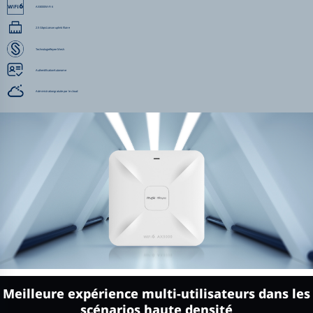
AX3000
Wi-Fi 6
2.5 Gbps
Liaison uplink filaire
Technologie
Reyee Mesh
Authentification
Autonome
Administration
gratuite par le cloud
Meilleure expérience multi-utilisateurs dans les
scénarios haute densité