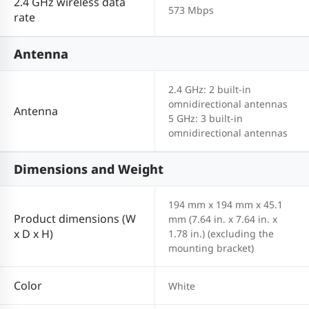
2.4 GHz wireless data
573 Mbps
rate
Antenna
2.4 GHz: 2 built-in
omnidirectional antennas
Antenna
5 GHz: 3 built-in
omnidirectional antennas
Dimensions and Weight
194 mm x 194 mm x 45.1
Product dimensions (W
mm (7.64 in. x 7.64 in. x
x D x H)
1.78 in.) (excluding the
mounting bracket)
Color
White