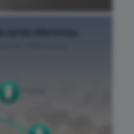
 series diferentes
ente con TDMA activado