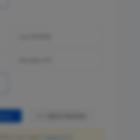
3 km PTP/PTMP
500 meters PTP
quiry
Add to Favorites
lable in your region.
Contact us
for