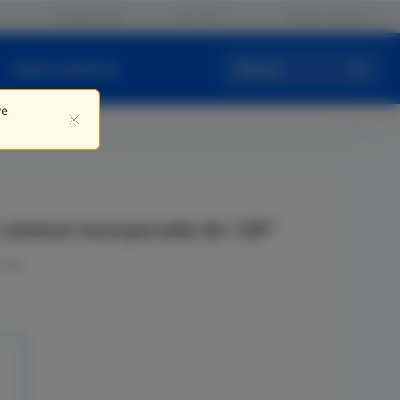
Contáctenos
ES / ES
Iniciar sesión
Sobre nosotros
Buscar
ve
n antena incorporada de 120°
 etc.