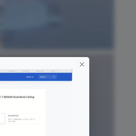
55
TDMA
encia a
mperie
mentación triple