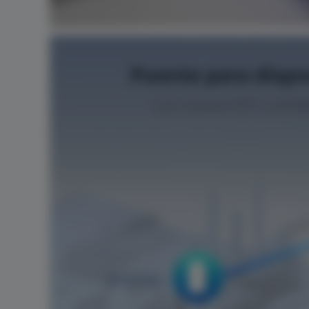
Puente para dispo
Los nuevos EST y AirM