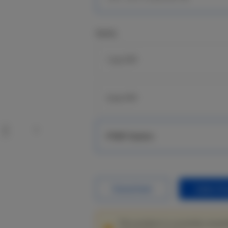
Series
1 km PTP
5 km PTP
PTMP Station
Datasheet
Sales En
This product is currently unavai