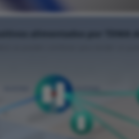
sitivos alimentados por TDMA de
etro se pueden combinar para tender un pu