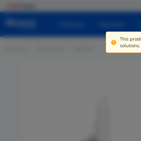
Productos
Soluciones
This produ
solutions.
Productos
Radioenlaces
Serie EST