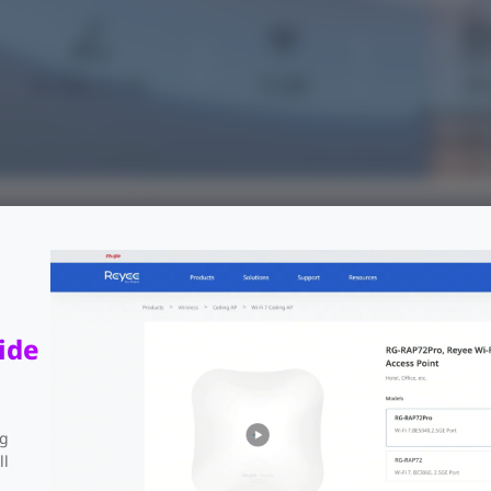
H: 120°, V: 13°
15 dBi
IP
de resist
la inte
les y opciones de fuente de ali
ide
ng
ll