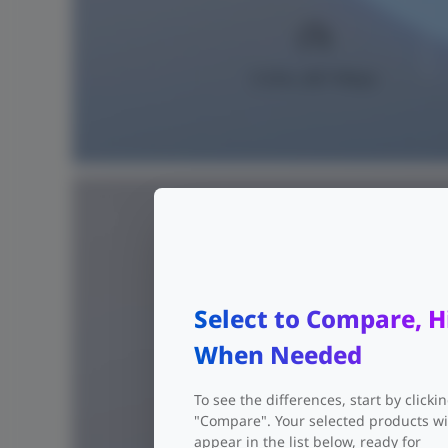
5 GHz, 867 Mbps
Puertos GE trip
Select to Compare, H
When Needed
To see the differences, start by clicki
"Compare". Your selected products wi
appear in the list below, ready for