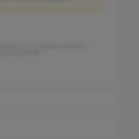
entación: 12 V CC, PoE pasivo, 802.3af/at
 para el modo PTMP