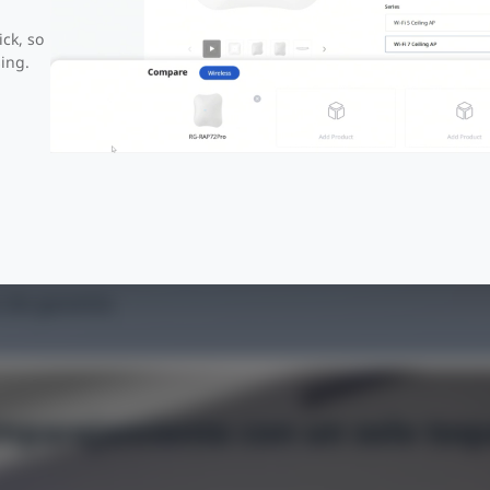
ick, so
ing.
 de garantía
mparejamiento con un solo toq