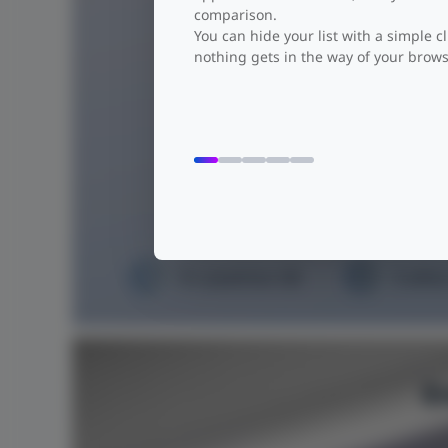
comparison.
You can hide your list with a simple cl
nothing gets in the way of your brows
3 x puertos GE
3 años
E