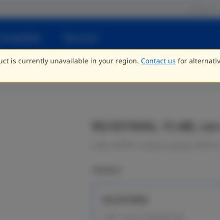
Socios
Compatible
Recursos
ct is currently unavailable in your region.
Contact us
for alternati
RG-EST450G, 15 dBi, co
Calle, edificio, campus, granja, fábrica,
Modelos
RG-EST450G
120°, con 3 x puertos GE