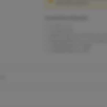
alternative solutions.
Características destacadas
H: 120°, V: 13°
3 x puertos GE
Admite 3 opciones de fuente de alim
Emparejamiento con un solo toque
Compatibilidad con TDMA
Compatibilidad con SON
rsos