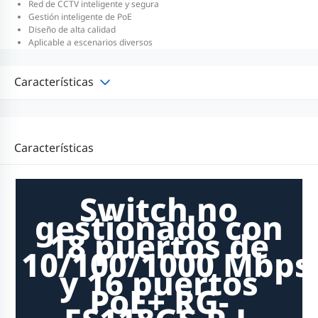
Red de CCTV inteligente y segura
Gestión inteligente de PoE
Diseño de alta calidad
Aplicable a escenarios diversos
Características
Características
Switch no
gestionado con
18 puertos de
10/100/1000 Mbps
y 16 puertos
PoE+ RG-